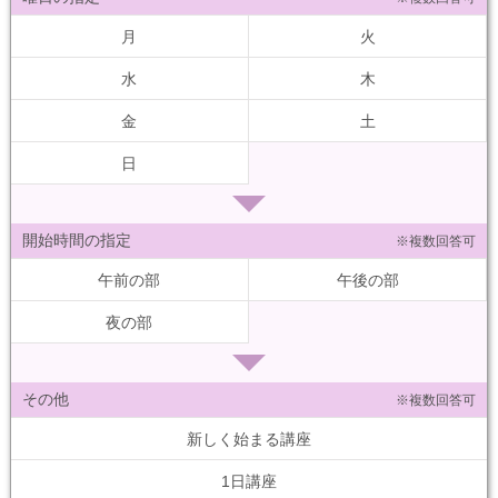
月
火
水
木
金
土
日
開始時間の指定
※複数回答可
午前の部
午後の部
夜の部
その他
※複数回答可
新しく始まる講座
1日講座