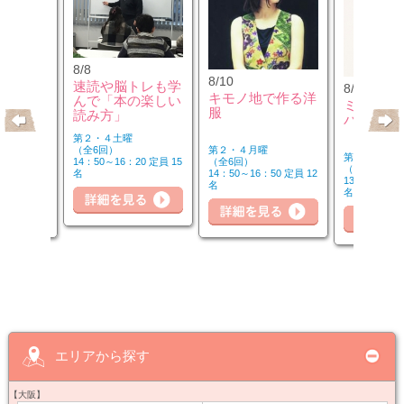
8/8
8/10
速読や脳トレも学
8/10
のウクレ
キモノ地で作る洋
んで「本の楽しい
ミュージ
服
読み方」
バーを楽
第２・４土曜
第２・４月曜
（全6回）
第２・４月曜
（全6回）
14：50～16：20 定員 15
（全6回）
20 定員 6
14：50～16：50 定員 12
名
詳細を見る
細を見る
13：00～14：
名
名
詳
詳細を見る
エリアから探す
【大阪】