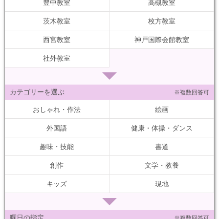
豊中教室
高槻教室
茨木教室
枚方教室
西宮教室
神戸国際会館教室
社外教室
カテゴリーを選ぶ
※複数回答可
おしゃれ・作法
絵画
外国語
健康・体操・ダンス
趣味・技能
書道
創作
文学・教養
キッズ
現地
曜日の指定
※複数回答可