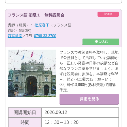
説明会
フランス語 初級１ 無料説明会
講師（所属）：
松原容子
（フランス語
通訳・翻訳家）
西宮教室
／TEL
0798-33-3700
フランスで教師資格を取得し、現地
で公務員として活躍していた講師か
ら、正しい発音や日常の挨拶など自
然なフランス語を学びましょう。ま
ずは説明会に参加を。本講座は9/26
～、第2・4土曜の12：30～14：
00、6回13,860円(教材費別)で開講
予定。
開講開始日
2026.09.12
時間
12：30～13：20