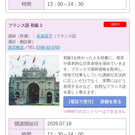
時間
13：00～14：30
開講中
フランス語 初級２
講師（所属）：
松原容子
（フランス語
通訳・翻訳家）
西宮教室
／TEL
0798-33-3700
初級1を終わった人を対象に、発音
や基本的な日常表現を深めていきま
す。フランスで講師資格を取得し、
現地で仕事もしていた講師が文法的
に正しいだけでなく、実際にはどう
表現するかなど、自然なフランス語
を楽しく教えます。
※Webでのエントリーはできません
開講開始日
2026.07.18
時間
12：30～14：00