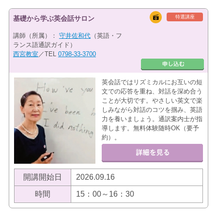
特選講座
基礎から学ぶ英会話サロン
講師（所属）：
守井佐和代
（英語・フ
ランス語通訳ガイド）
西宮教室
／TEL
0798-33-3700
英会話ではリズミカルにお互いの短
文での応答を重ね、対話を深め合う
ことが大切です。やさしい英文で楽
しみながら対話のコツを掴み、英語
力を養いましょう。通訳案内士が指
導します。無料体験随時OK（要予
約）。
開講開始日
2026.09.16
時間
15：00～16：30