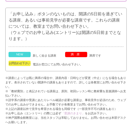
「お申し込み」ボタンのないものは、開講の5日前を過ぎてい
る講座、あるいは事前見学が必要な講座です。これらの講座
については、教室までお問い合わせ下さい。
（ウェブでのお申し込み(エントリー)は開講の5日前までとな
ります。）
NEW
満席
新しく始まる講座
満席です
お問合わせ下さい
電話か窓口にてお問い合わせ下さい。
※講座によっては既に満席の場合や、講座内容・日時などが変更（中止）になる場合もあり
ます。表示されていない開講中の講座もありますので、詳しくは各教室にお問い合わせ下さ
い。
※「教材費別」と表記されている講座は、原則、初回レッスン時に教材費を直接講師へお支
払い下さい。
※語学系の講座や受講にあたりレベル確認が必要な講座は、事前見学が必須のため、ウェブ
でのお申し込みができません。お手数ですが各教室までお問い合わせ下さい。
※上記の講座以外で見学を希望される場合も同様です（一部見学不可の講座もあり）
※お申し込み（エントリー）の際には必ず
「受講のきまり」
をお読み下さい。
※神戸国際会館教室には、当社スタッフは常駐しておりません。お問い合わせは本部デスク
へお願いします。