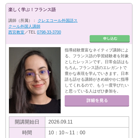
楽しく学ぶ！フランス語
講師（所属）：
クレエコール外国語ス
クール外国人講師
西宮教室
／TEL
0798-33-3700
指導経験豊富なネイティブ講師によ
る、フランス語の学習経験者を対象
としたレッスンです。日常会話はも
ちろん､フランス語のエレガントで
豊かな表現を学んでいきます。日本
語も話せる講師がきめ細やかに指導
してくれるので、もう一度学びたい
と思っている人はぜひ参加を。
開講開始日
2026.09.11
時間
10：10～11：00