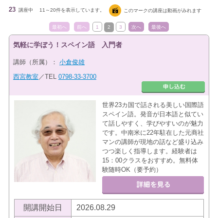
23
講座中
11～20件を表示しています。
このマークの講座は動画がみれます
最初へ
前へ
1
2
3
次へ
最後へ
気軽に学ぼう！スペイン語 入門者
講師（所属）：
小倉俊雄
西宮教室
／TEL
0798-33-3700
世界23カ国で話される美しい国際語
スペイン語。発音が日本語と似てい
て話しやすく、学びやすいのが魅力
です。中南米に22年駐在した元商社
マンの講師が現地の話など盛り込み
つつ楽しく指導します。経験者は
15：00クラスをおすすめ。無料体
験随時OK（要予約）
開講開始日
2026.08.29