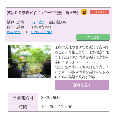
特選講座
英語ＤＥ京都ガイド（三十三間堂、清水寺）
講師（所属）：
石田豊人
（全国通訳案
内士（英語）、京都検定1級）
西宮教室
／TEL
0798-33-3700
京都の文化や名所など英語で案内す
ることを目指します。京都検定１級
でもある講師が簡単な英語で京都を
案内できるようにレッスン。三十三
間堂、清水寺の現地実習も予定して
います。挨拶や簡単な会話ができる
レベルの英語初級者が対象。
開講開始日
2026.09.04
時間
10：30～12：00