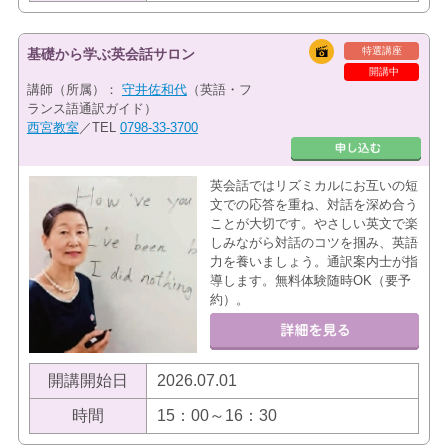
特選講座
基礎から学ぶ英会話サロン
開講中
講師（所属）：
守井佐和代
（英語・フ
ランス語通訳ガイド）
西宮教室
／TEL
0798-33-3700
英会話ではリズミカルにお互いの短
文での応答を重ね、対話を深め合う
ことが大切です。やさしい英文で楽
しみながら対話のコツを掴み、英語
力を養いましょう。通訳案内士が指
導します。無料体験随時OK（要予
約）。
開講開始日
2026.07.01
時間
15：00～16：30