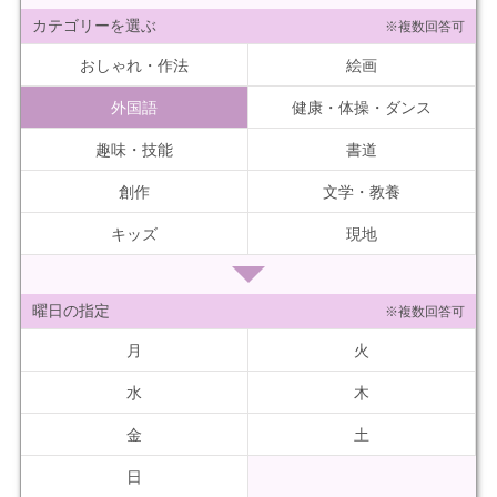
カテゴリーを選ぶ
※複数回答可
おしゃれ・作法
絵画
外国語
健康・体操・ダンス
趣味・技能
書道
創作
文学・教養
キッズ
現地
曜日の指定
※複数回答可
月
火
水
木
金
土
日