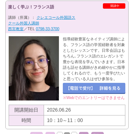
開講中
楽しく学ぶ！フランス語
講師（所属）：
クレエコール外国語ス
クール外国人講師
西宮教室
／TEL
0798-33-3700
指導経験豊富なネイティブ講師によ
る、フランス語の学習経験者を対象
としたレッスンです。日常会話はも
ちろん､フランス語のエレガントで
豊かな表現を学んでいきます。日本
語も話せる講師がきめ細やかに指導
してくれるので、もう一度学びたい
と思っている人はぜひ参加を。
※Webでのエントリーはできません
開講開始日
2026.06.26
時間
10：10～11：00