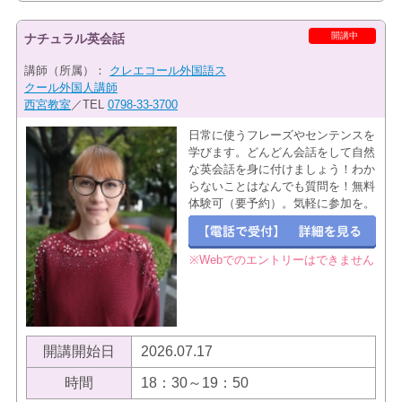
開講中
ナチュラル英会話
講師（所属）：
クレエコール外国語ス
クール外国人講師
西宮教室
／TEL
0798-33-3700
日常に使うフレーズやセンテンスを
学びます。どんどん会話をして自然
な英会話を身に付けましょう！わか
らないことはなんでも質問を！無料
体験可（要予約）。気軽に参加を。
※Webでのエントリーはできません
開講開始日
2026.07.17
時間
18：30～19：50