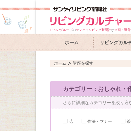
RIZAPグループ
の
サンケイリビング新聞社
が
企画・運営
ホーム
リビングカル
ホーム
講座を探す
カテゴリー：おしゃれ・
さらに詳細なカテゴリーを絞り込
花
作法・マナー
茶