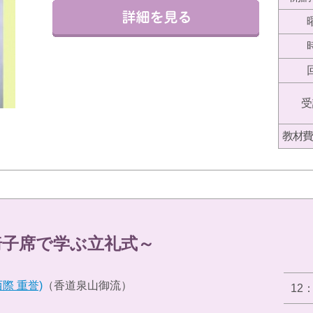
受
教材費
椅子席で学ぶ立礼式～
際 重誉)
（香道泉山御流）
12