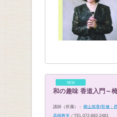
NEW
和の趣味 香道入門～
講師（所属）：
横山篤香(監修：西
高槻教室
／TEL
072-682-2481