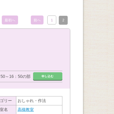
最初へ
前へ
1
2
：50～16：50の部
ゴリー
おしゃれ・作法
室名
高槻教室