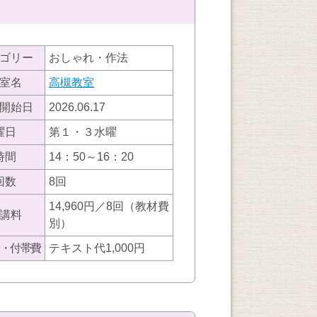
ゴリー
おしゃれ・作法
室名
高槻教室
開始日
2026.06.17
曜日
第１・３水曜
時間
14：50～16：20
回数
8回
14,960円／8回（教材費
講料
別）
・付帯費
テキスト代1,000円