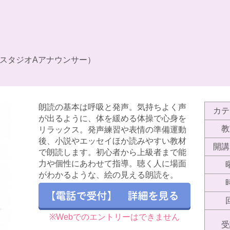
スタジオAアナウンサー）
朗読の基本は呼吸と発声。気持ちよく声
カテ
が出るように、体を緩める体操で心身を
教
リラックス。発声練習や表情の準備運動
後、小説やエッセイほか読みやすい教材
開講
で朗読します。初心者から上級者まで能
力や個性にあわせて指導。聴く人に場面
がわかるような、絵の見える朗読を。
※Webでのエントリーはできません
受