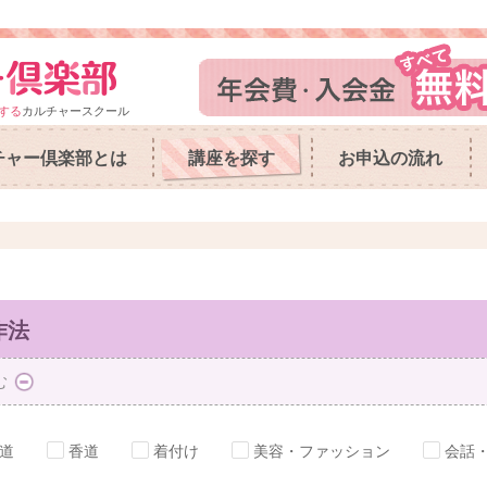
する
カルチャースクール
チャー倶楽部とは
講座を探す
お申込の流れ
作法
む
道
香道
着付け
美容・ファッション
会話