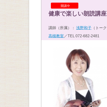
開講中
健康で楽しい朗読講座
講師（所属）：
浅野和子
（トーク
高槻教室
／TEL
072-682-2481