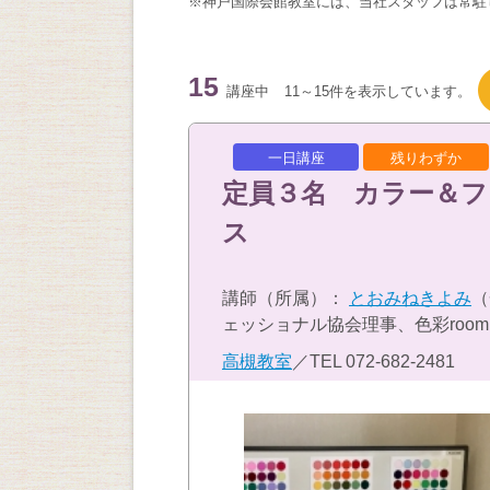
※神戸国際会館教室には、当社スタッフは常駐
15
講座中
11～15件を表示しています。
一日講座
残りわずか
定員３名 カラー＆
ス
講師（所属）：
とおみねきよみ
（
ェッショナル協会理事、色彩room c
高槻教室
／TEL
072-682-2481