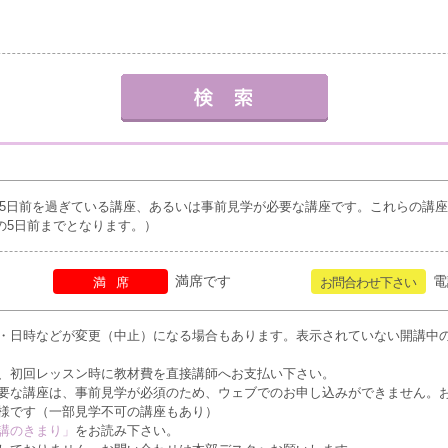
5日前を過ぎている講座、あるいは事前見学が必要な講座です。これらの講
の5日前までとなります。）
満席です
電
満席
お問合わせ下さい
・日時などが変更（中止）になる場合もあります。表示されていない開講中
、初回レッスン時に教材費を直接講師へお支払い下さい。
要な講座は、事前見学が必須のため、ウェブでのお申し込みができません。
様です（一部見学不可の講座もあり）
講のきまり」
をお読み下さい。