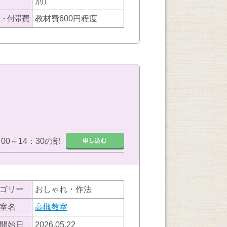
別）
・付帯費
教材費600円程度
：00～14：30の部
ゴリー
おしゃれ・作法
室名
高槻教室
開始日
2026.05.22