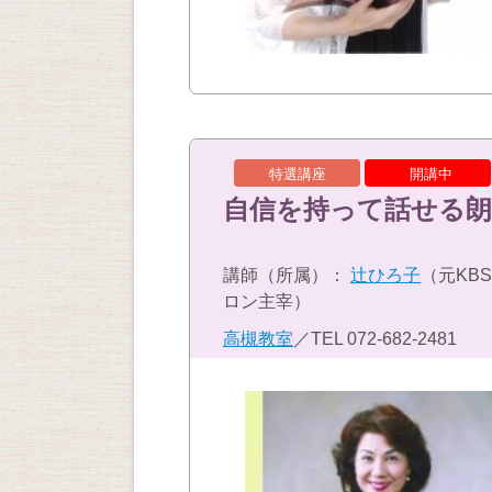
特選講座
開講中
自信を持って話せる朗
講師（所属）：
辻ひろ子
（元KB
ロン主宰）
高槻教室
／TEL
072-682-2481