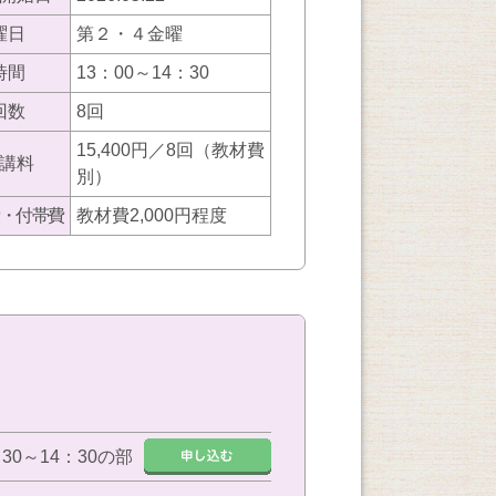
曜日
第２・４金曜
時間
13：00～14：30
回数
8回
15,400円／8回（教材費
講料
別）
・付帯費
教材費2,000円程度
：30～14：30の部