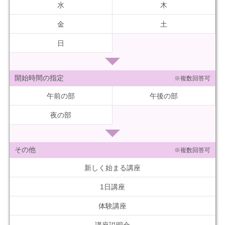
水
木
金
土
日
開始時間の指定
※複数回答可
午前の部
午後の部
夜の部
その他
※複数回答可
新しく始まる講座
1日講座
体験講座
講座説明会