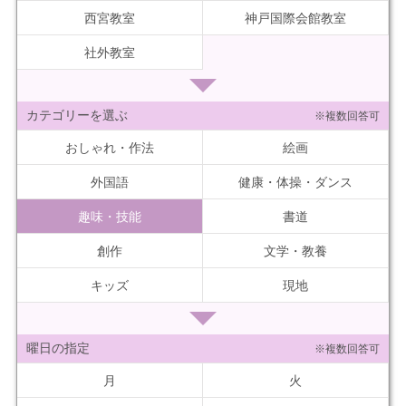
西宮教室
神戸国際会館教室
社外教室
カテゴリーを選ぶ
※複数回答可
おしゃれ・作法
絵画
外国語
健康・体操・ダンス
趣味・技能
書道
創作
文学・教養
キッズ
現地
曜日の指定
※複数回答可
月
火