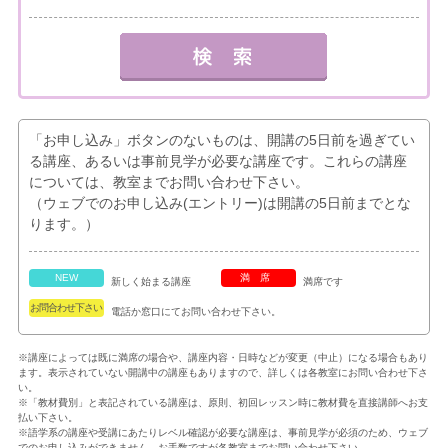
「お申し込み」ボタンのないものは、開講の5日前を過ぎてい
る講座、あるいは事前見学が必要な講座です。これらの講座
については、教室までお問い合わせ下さい。
（ウェブでのお申し込み(エントリー)は開講の5日前までとな
ります。）
NEW
満席
新しく始まる講座
満席です
お問合わせ下さい
電話か窓口にてお問い合わせ下さい。
※講座によっては既に満席の場合や、講座内容・日時などが変更（中止）になる場合もあり
ます。表示されていない開講中の講座もありますので、詳しくは各教室にお問い合わせ下さ
い。
※「教材費別」と表記されている講座は、原則、初回レッスン時に教材費を直接講師へお支
払い下さい。
※語学系の講座や受講にあたりレベル確認が必要な講座は、事前見学が必須のため、ウェブ
でのお申し込みができません。お手数ですが各教室までお問い合わせ下さい。