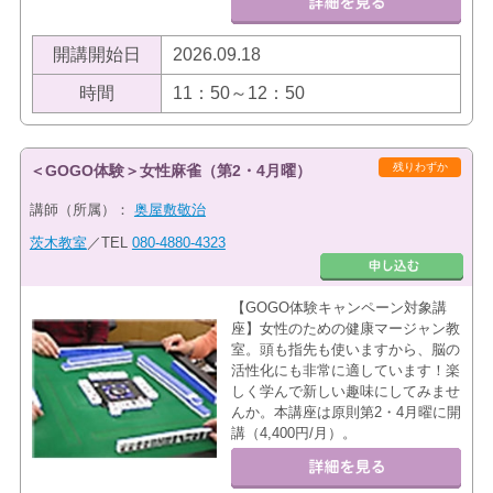
開講開始日
2026.09.18
時間
11：50～12：50
残りわずか
＜GOGO体験＞女性麻雀（第2・4月曜）
講師（所属）：
奥屋敷敬治
茨木教室
／TEL
080-4880-4323
【GOGO体験キャンペーン対象講
座】女性のための健康マージャン教
室。頭も指先も使いますから、脳の
活性化にも非常に適しています！楽
しく学んで新しい趣味にしてみませ
んか。本講座は原則第2・4月曜に開
講（4,400円/月）。