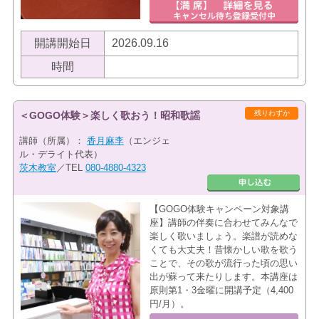
開講開始日
2026.09.16
時間
残りわずか
＜GOGO体験＞楽しく歌おう！昭和歌謡
講師（所属）：
香月麻李
（エンジェ
ル・デライト代表）
茨木教室
／TEL
080-4880-4323
【GOGO体験キャンペーン対象講
座】講師の伴奏に合わせてみんなで
楽しく歌いましょう。楽譜が読めな
くても大丈夫！昔懐かしい歌を歌う
ことで、その歌が流行った頃の思い
出が蘇って来たりします。本講座は
原則第1・3金曜に開講予定（4,400
円/月）。