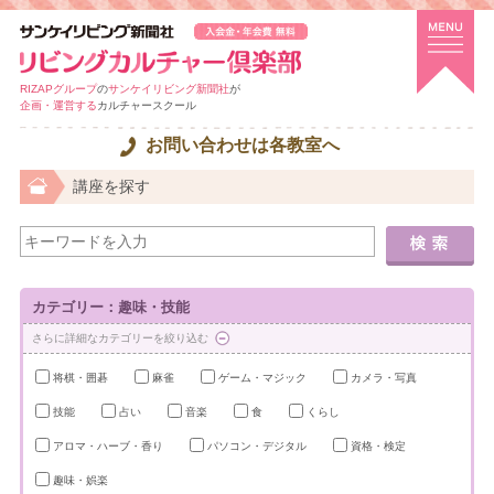
RIZAPグループ
の
サンケイリビング新聞社
が
企画・運営する
カルチャースクール
お問い合わせは各教室へ
講座を探す
カテゴリー：趣味・技能
さらに詳細なカテゴリーを絞り込む
将棋・囲碁
麻雀
ゲーム・マジック
カメラ・写真
技能
占い
音楽
食
くらし
アロマ・ハーブ・香り
パソコン・デジタル
資格・検定
趣味・娯楽