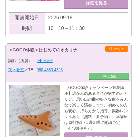
開講開始日
2026.09.18
時間
10：10～11：30
残りわずか
＜GOGO体験＞はじめてのオカリナ
講師（所属）：
田中理子
茨木教室
／TEL
080-4880-4323
【GOGO体験キャンペーン対象講
座】温かみのある音色が魅力のオカ
リナ。思い出の曲や好きな曲をみん
なで楽しく演奏します。初めての方
も安心。持ち方から指導。楽器レン
タルあり（無料・要予約）。本講座
は原則第1・3週金曜に開講予定
（4,400円/月）。