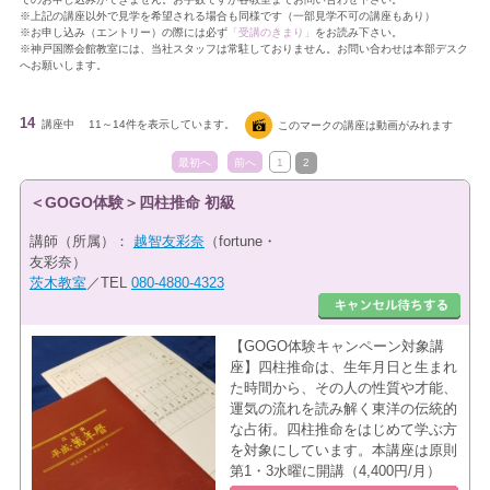
※上記の講座以外で見学を希望される場合も同様です（一部見学不可の講座もあり）
※お申し込み（エントリー）の際には必ず
「受講のきまり」
をお読み下さい。
※神戸国際会館教室には、当社スタッフは常駐しておりません。お問い合わせは本部デスク
へお願いします。
14
講座中
11～14件を表示しています。
このマークの講座は動画がみれます
最初へ
前へ
1
2
＜GOGO体験＞四柱推命 初級
講師（所属）：
越智友彩奈
（fortune・
友彩奈）
茨木教室
／TEL
080-4880-4323
【GOGO体験キャンペーン対象講
座】四柱推命は、生年月日と生まれ
た時間から、その人の性質や才能、
運気の流れを読み解く東洋の伝統的
な占術。四柱推命をはじめて学ぶ方
を対象にしています。本講座は原則
第1・3水曜に開講（4,400円/月）