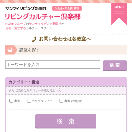
RIZAPグループ
の
サンケイリビング新聞社
が
企画・運営する
カルチャースクール
お問い合わせは各教室へ
講座を探す
カテゴリー：書道
さらに詳細なカテゴリーを絞り込む
書道
カリグラフィー
書道そのほか