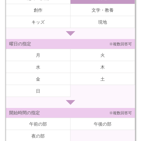
創作
文学・教養
キッズ
現地
曜日の指定
※複数回答可
月
火
水
木
金
土
日
開始時間の指定
※複数回答可
午前の部
午後の部
夜の部