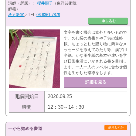
講師（所属）：
櫻井順子
（東洋芸術院
師範）
枚方教室
／TEL
06-6361-7879
文字を書く機会は意外と多いもので
す。のし袋の表書きや子供の連絡
帳、ちょっとした贈り物に簡単なメ
ッセージを添えてみたり等。漢字用
半紙、かな用半紙の基本や違いを学
び日常生活にいかされる書を目指し
ます。一人一人のレベルに合わせ個
性を生かした指導をします。
開講開始日
2026.09.25
時間
12：30～14：30
残りわずか
一から始める書道