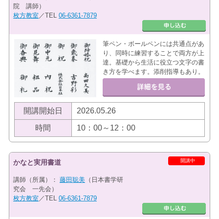
院 講師）
枚方教室
／TEL
06-6361-7879
筆ペン・ボールペンには共通点があ
り、同時に練習することで両方が上
達。基礎から生活に役立つ文字の書
き方を学べます。添削指導もあり。
開講開始日
2026.05.26
時間
10：00～12：00
開講中
かなと実用書道
講師（所属）：
藤田聡美
（日本書学研
究会 一先会）
枚方教室
／TEL
06-6361-7879