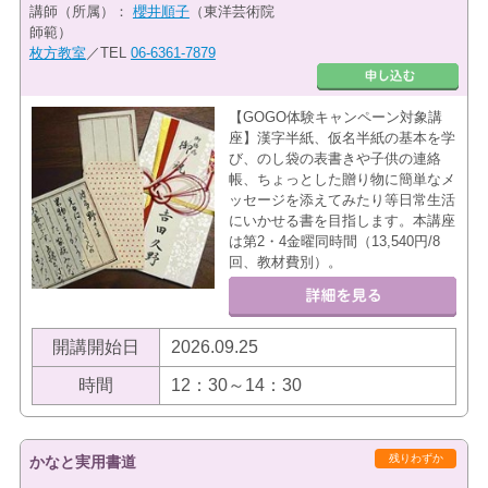
講師（所属）：
櫻井順子
（東洋芸術院
師範）
枚方教室
／TEL
06-6361-7879
【GOGO体験キャンペーン対象講
座】漢字半紙、仮名半紙の基本を学
び、のし袋の表書きや子供の連絡
帳、ちょっとした贈り物に簡単なメ
ッセージを添えてみたり等日常生活
にいかせる書を目指します。本講座
は第2・4金曜同時間（13,540円/8
回、教材費別）。
開講開始日
2026.09.25
時間
12：30～14：30
残りわずか
かなと実用書道