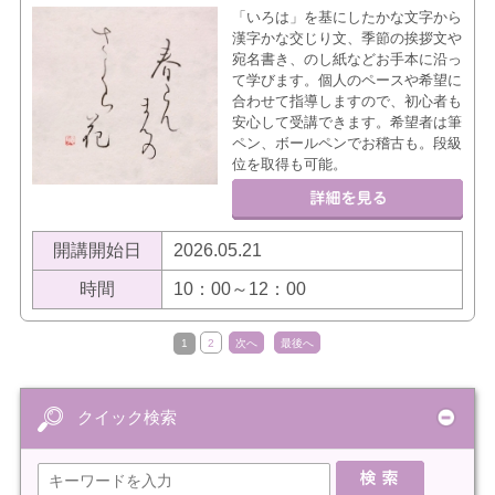
「いろは」を基にしたかな文字から
漢字かな交じり文、季節の挨拶文や
宛名書き、のし紙などお手本に沿っ
て学びます。個人のペースや希望に
合わせて指導しますので、初心者も
安心して受講できます。希望者は筆
ペン、ボールペンでお稽古も。段級
位を取得も可能。
開講開始日
2026.05.21
時間
10：00～12：00
1
2
次へ
最後へ
クイック検索