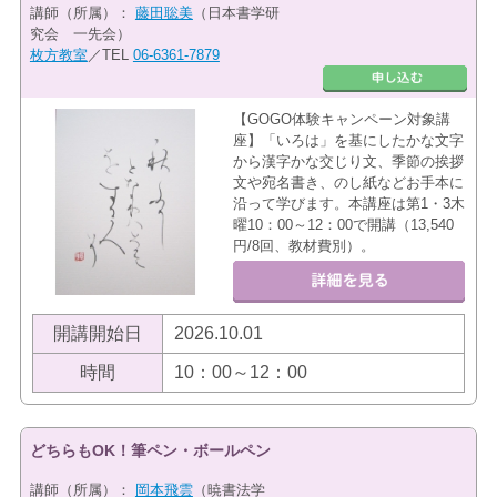
講師（所属）：
藤田聡美
（日本書学研
究会 一先会）
枚方教室
／TEL
06-6361-7879
【GOGO体験キャンペーン対象講
座】「いろは」を基にしたかな文字
から漢字かな交じり文、季節の挨拶
文や宛名書き、のし紙などお手本に
沿って学びます。本講座は第1・3木
曜10：00～12：00で開講（13,540
円/8回、教材費別）。
開講開始日
2026.10.01
時間
10：00～12：00
どちらもOK！筆ペン・ボールペン
講師（所属）：
岡本飛雲
（暁書法学