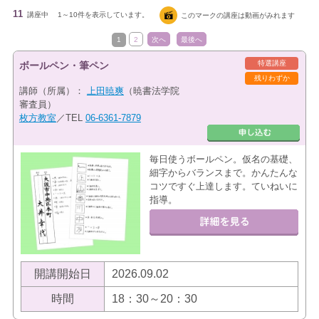
11
講座中
1～10件を表示しています。
このマークの講座は動画がみれます
1
2
次へ
最後へ
特選講座
ボールペン・筆ペン
残りわずか
講師（所属）：
上田暁爽
（暁書法学院
審査員）
枚方教室
／TEL
06-6361-7879
毎日使うボールペン。仮名の基礎、
細字からバランスまで。かんたんな
コツですぐ上達します。ていねいに
指導。
開講開始日
2026.09.02
時間
18：30～20：30