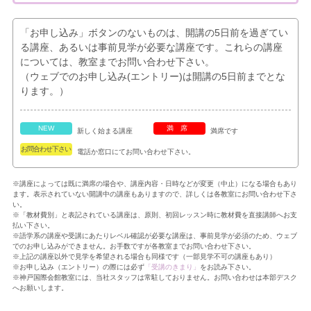
「お申し込み」ボタンのないものは、開講の5日前を過ぎてい
る講座、あるいは事前見学が必要な講座です。これらの講座
については、教室までお問い合わせ下さい。
（ウェブでのお申し込み(エントリー)は開講の5日前までとな
ります。）
NEW
満席
新しく始まる講座
満席です
お問合わせ下さい
電話か窓口にてお問い合わせ下さい。
※講座によっては既に満席の場合や、講座内容・日時などが変更（中止）になる場合もあり
ます。表示されていない開講中の講座もありますので、詳しくは各教室にお問い合わせ下さ
い。
※「教材費別」と表記されている講座は、原則、初回レッスン時に教材費を直接講師へお支
払い下さい。
※語学系の講座や受講にあたりレベル確認が必要な講座は、事前見学が必須のため、ウェブ
でのお申し込みができません。お手数ですが各教室までお問い合わせ下さい。
※上記の講座以外で見学を希望される場合も同様です（一部見学不可の講座もあり）
※お申し込み（エントリー）の際には必ず
「受講のきまり」
をお読み下さい。
※神戸国際会館教室には、当社スタッフは常駐しておりません。お問い合わせは本部デスク
へお願いします。