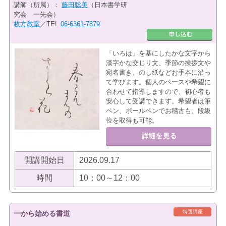
講師（所属）：
藤田聡美
（日本書学研
究会 一先会）
枚方教室
／TEL
06-6361-7879
「いろは」を基にしたかな文字から
漢字かな交じり文、季節の挨拶文や
宛名書き、のし紙などお手本に沿っ
て学びます。個人のペースや希望に
合わせて指導しますので、初心者も
安心して受講できます。希望者は筆
ペン、ボールペンでお稽古も。段級
位を取得も可能。
開講開始日
2026.09.17
時間
10：00～12：00
特選講座
一から始める書道