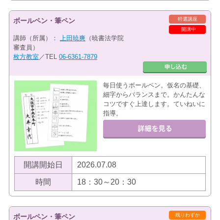
特選講座
ボールペン・筆ペン
開講中
講師（所属）：
上田暁爽
（暁書法学院
審査員）
枚方教室
／TEL
06-6361-7879
毎日使うボールペン。仮名の基礎、
細字からバランスまで。かんたんな
コツですぐ上達します。ていねいに
指導。
開講開始日
2026.07.08
時間
18：30～20：30
残りわずか
ボールペン・筆ペン