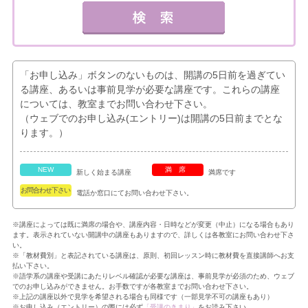
「お申し込み」ボタンのないものは、開講の5日前を過ぎてい
る講座、あるいは事前見学が必要な講座です。これらの講座
については、教室までお問い合わせ下さい。
（ウェブでのお申し込み(エントリー)は開講の5日前までとな
ります。）
NEW
満席
新しく始まる講座
満席です
お問合わせ下さい
電話か窓口にてお問い合わせ下さい。
※講座によっては既に満席の場合や、講座内容・日時などが変更（中止）になる場合もあり
ます。表示されていない開講中の講座もありますので、詳しくは各教室にお問い合わせ下さ
い。
※「教材費別」と表記されている講座は、原則、初回レッスン時に教材費を直接講師へお支
払い下さい。
※語学系の講座や受講にあたりレベル確認が必要な講座は、事前見学が必須のため、ウェブ
でのお申し込みができません。お手数ですが各教室までお問い合わせ下さい。
※上記の講座以外で見学を希望される場合も同様です（一部見学不可の講座もあり）
※お申し込み（エントリー）の際には必ず
「受講のきまり」
をお読み下さい。