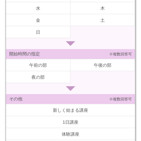
水
木
金
土
日
開始時間の指定
※複数回答可
午前の部
午後の部
夜の部
その他
※複数回答可
新しく始まる講座
1日講座
体験講座