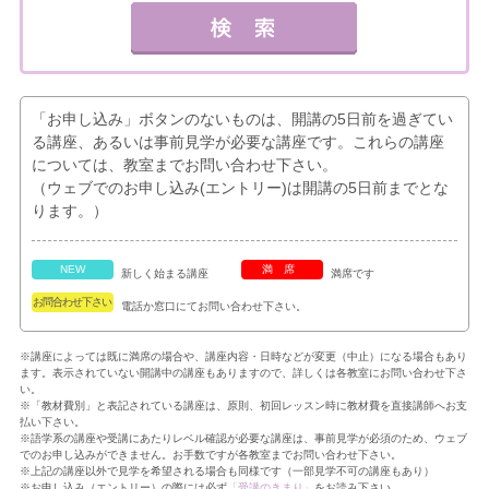
「お申し込み」ボタンのないものは、開講の5日前を過ぎてい
る講座、あるいは事前見学が必要な講座です。これらの講座
については、教室までお問い合わせ下さい。
（ウェブでのお申し込み(エントリー)は開講の5日前までとな
ります。）
NEW
満席
新しく始まる講座
満席です
お問合わせ下さい
電話か窓口にてお問い合わせ下さい。
※講座によっては既に満席の場合や、講座内容・日時などが変更（中止）になる場合もあり
ます。表示されていない開講中の講座もありますので、詳しくは各教室にお問い合わせ下さ
い。
※「教材費別」と表記されている講座は、原則、初回レッスン時に教材費を直接講師へお支
払い下さい。
※語学系の講座や受講にあたりレベル確認が必要な講座は、事前見学が必須のため、ウェブ
でのお申し込みができません。お手数ですが各教室までお問い合わせ下さい。
※上記の講座以外で見学を希望される場合も同様です（一部見学不可の講座もあり）
※お申し込み（エントリー）の際には必ず
「受講のきまり」
をお読み下さい。