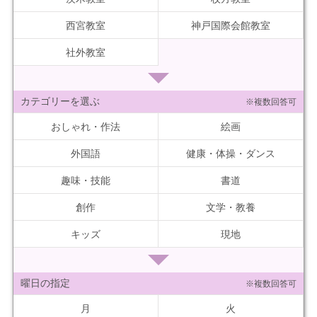
西宮教室
神戸国際会館教室
社外教室
カテゴリーを選ぶ
※複数回答可
おしゃれ・作法
絵画
外国語
健康・体操・ダンス
趣味・技能
書道
創作
文学・教養
キッズ
現地
曜日の指定
※複数回答可
月
火