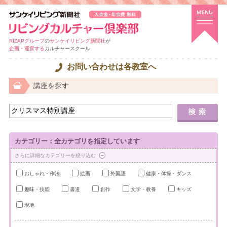
RIZAPグループ
の
サンケイリビング新聞社
が
企画・運営する
カルチャースクール
お問い合わせは各教室へ
講座を探す
カテゴリー：全カテゴリを指定しています
さらに詳細なカテゴリーを絞り込む
おしゃれ・作法
絵画
外国語
健康・体操・ダンス
趣味・技能
書道
創作
文学・教養
キッズ
現地