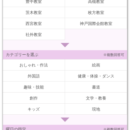
豊中教室
高槻教室
茨木教室
枚方教室
西宮教室
神戸国際会館教室
社外教室
カテゴリーを選ぶ
※複数回答可
おしゃれ・作法
絵画
外国語
健康・体操・ダンス
趣味・技能
書道
創作
文学・教養
キッズ
現地
曜日の指定
※複数回答可