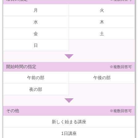
月
火
水
木
金
土
日
開始時間の指定
※複数回答可
午前の部
午後の部
夜の部
その他
※複数回答可
新しく始まる講座
1日講座