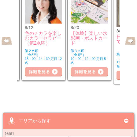
8/12
8/20
8/21
クセサリ
色のチカラを楽し
【体験】楽しい水
日本画か
ンジ＆リ
むカラーセラピー
彩画・ポストカー
で
座
（第2水曜）
ド
第２水曜
第３木曜
第１・３・５
（全3回）
（全1回）
（全8回）
30 定員 8
13：00～14：30 定員 12
10：00～12：00 定員 5
12：30～14：
名
名
名
細を見る
詳細を見る
詳細を見る
詳
エリアから探す
【大阪】