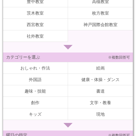
豊中教室
高槻教室
茨木教室
枚方教室
西宮教室
神戸国際会館教室
社外教室
カテゴリーを選ぶ
※複数回答可
おしゃれ・作法
絵画
外国語
健康・体操・ダンス
趣味・技能
書道
創作
文学・教養
キッズ
現地
曜日の指定
※複数回答可