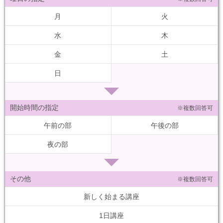
月
火
水
木
金
土
日
開始時間の指定
※複数回答可
午前の部
午後の部
夜の部
その他
※複数回答可
新しく始まる講座
1日講座