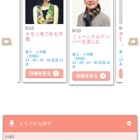
8/10
8/12
8/10
のウクレ
キモノ地で作る洋
色のチカ
ミュージカルナン
服
むカラー
バーを楽しむ
（第2水
第２・４月曜
第２水曜
第２・４月曜
（全6回）
（全3回）
（全6回）
20 定員 6
14：50～16：50 定員 12
13：00～14：
13：00～14：30 定員 10
名
名
名
詳細を見る
細を見る
詳細を見る
詳
エリアから探す
【大阪】