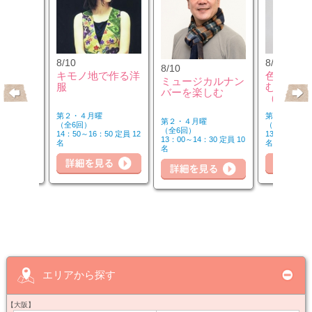
8/10
8/12
8/10
クセサリ
キモノ地で作る洋
色のチカ
ミュージカルナン
ンジ＆リ
服
むカラー
バーを楽しむ
座
（第2水
第２・４月曜
第２水曜
第２・４月曜
（全6回）
（全3回）
（全6回）
30 定員 8
14：50～16：50 定員 12
13：00～14：
13：00～14：30 定員 10
名
名
名
細を見る
詳細を見る
詳細を見る
詳
エリアから探す
【大阪】