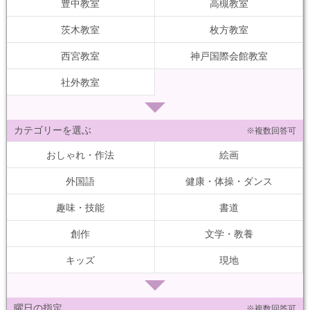
豊中教室
高槻教室
茨木教室
枚方教室
西宮教室
神戸国際会館教室
社外教室
カテゴリーを選ぶ
※複数回答可
おしゃれ・作法
絵画
外国語
健康・体操・ダンス
趣味・技能
書道
創作
文学・教養
キッズ
現地
曜日の指定
※複数回答可