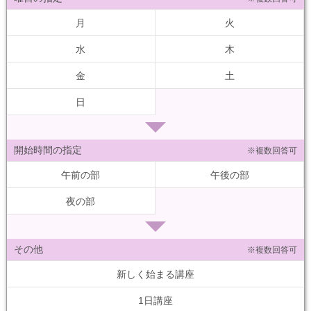
月
火
水
木
金
土
日
開始時間の指定
※複数回答可
午前の部
午後の部
夜の部
その他
※複数回答可
新しく始まる講座
1日講座