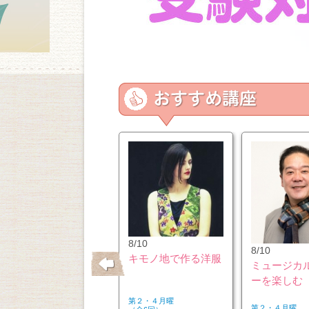
10/26
8/10
8/10
はじめてのウクレレ
キモノ地で作る洋服
ミュージカ
ーを楽しむ
第２・４月曜
第２・４月曜
第２・４月曜