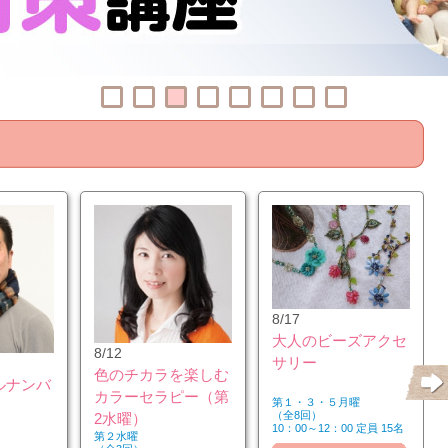
8/17
大人のビーズアクセ
8/12
サリー
色のチカラを楽しむ
ルナンバ
カラーセラピー（第
第１・３・５月曜
（全8回）
2水曜）
10：00～12：00 定員 15名
第２水曜