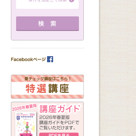
（全8回）
（全1回）
（全3回）
詳細を見る
詳細を見る
10：00～11：30 定員 15名
12：30～14：30 定員 3名
12：30～14：30 
教室を選ぶ
を見る
カテゴリーを選ぶ
曜日の指定
月
火
水
木
金
土
日
（※複数回答可）
開始時間の指定
午前の部
午後の部
夜の部
（※複数回答可）