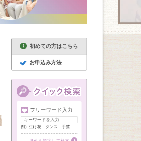
初めての方はこちら
お申込み方法
フリーワード入力
8/18
8/18
8/19
セルフリセットヨガ
中高年のための囲碁
ハンドメイド
女性限定（1・3・5
講座 経験者
例）生け花 ダンス 手芸
週火曜AM）
第１・３・５火曜
第３火曜
第３水曜
条件を指定して検索