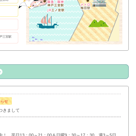
戸三宮駅
知らせ
つきまして
 平日13：00～21：00＆日曜9：30～17：30 週3～5日