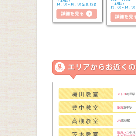
（全6回）
（全6回）
（全6回）
14：50～16：20 定員 6名
14：50～16：50 定員 12名
13：00～14：30
詳細を見る
詳細を見る
細を見る
梅田教室
メトロ
梅田駅
豊中教室
阪急
豊中駅
高槻教室
JR
高槻駅
阪急バス
中河
茨木教室
名神高速道路