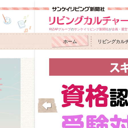
RIZAPグループ
の
サンケイリビング新聞社
が
企画・運営
ホーム
リビングカル