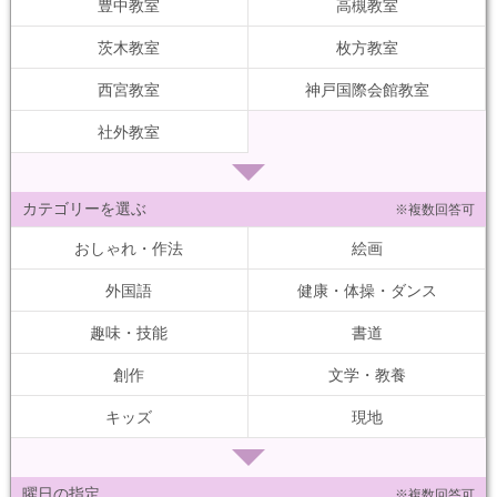
豊中教室
高槻教室
茨木教室
枚方教室
西宮教室
神戸国際会館教室
社外教室
カテゴリーを選ぶ
※複数回答可
おしゃれ・作法
絵画
外国語
健康・体操・ダンス
趣味・技能
書道
創作
文学・教養
キッズ
現地
曜日の指定
※複数回答可