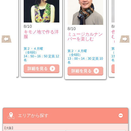
8/10
8/12
8/10
クセサリ
キモノ地で作る洋
色のチカ
ミュージカルナン
ンジ＆リ
服
むカラー
バーを楽しむ
座
（第2水
第２・４月曜
第２水曜
第２・４月曜
（全6回）
（全3回）
（全6回）
30 定員 8
14：50～16：50 定員 12
13：00～14：
13：00～14：30 定員 10
名
名
名
細を見る
詳細を見る
詳細を見る
詳
エリアから探す
【大阪】