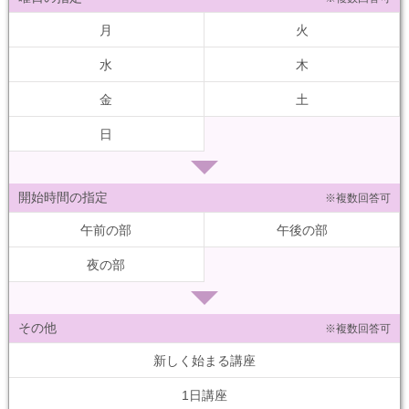
月
火
水
木
金
土
日
開始時間の指定
※複数回答可
午前の部
午後の部
夜の部
その他
※複数回答可
新しく始まる講座
1日講座