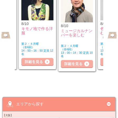
8/10
8/12
8/10
のウクレ
キモノ地で作る洋
色のチカ
ミュージカルナン
服
むカラー
バーを楽しむ
（第2水
第２・４月曜
第２水曜
第２・４月曜
（全6回）
（全3回）
（全6回）
20 定員 6
14：50～16：50 定員 12
13：00～14：
13：00～14：30 定員 10
名
名
名
詳細を見る
細を見る
詳細を見る
詳
エリアから探す
【大阪】