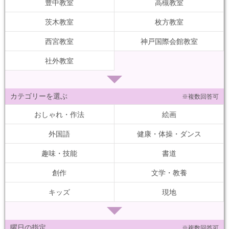
豊中教室
高槻教室
茨木教室
枚方教室
西宮教室
神戸国際会館教室
社外教室
カテゴリーを選ぶ
※複数回答可
おしゃれ・作法
絵画
外国語
健康・体操・ダンス
趣味・技能
書道
創作
文学・教養
キッズ
現地
曜日の指定
※複数回答可