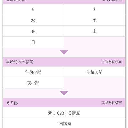
月
火
水
木
金
土
日
開始時間の指定
※複数回答可
午前の部
午後の部
夜の部
その他
※複数回答可
新しく始まる講座
1日講座