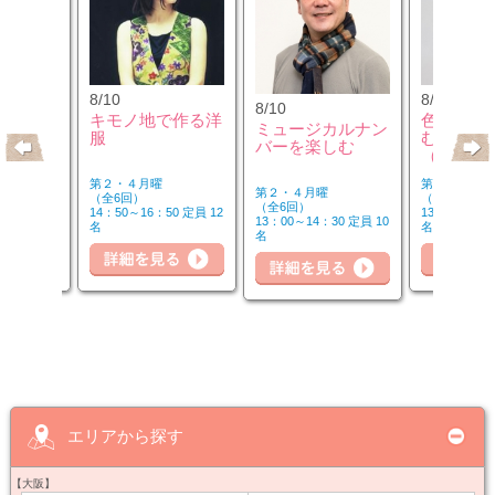
8/10
8/12
8/10
のウクレ
キモノ地で作る洋
色のチカ
ミュージカルナン
服
むカラー
バーを楽しむ
（第2水
第２・４月曜
第２水曜
第２・４月曜
（全6回）
（全3回）
（全6回）
20 定員 6
14：50～16：50 定員 12
13：00～14：
13：00～14：30 定員 10
名
名
名
詳細を見る
細を見る
詳細を見る
詳
エリアから探す
【大阪】