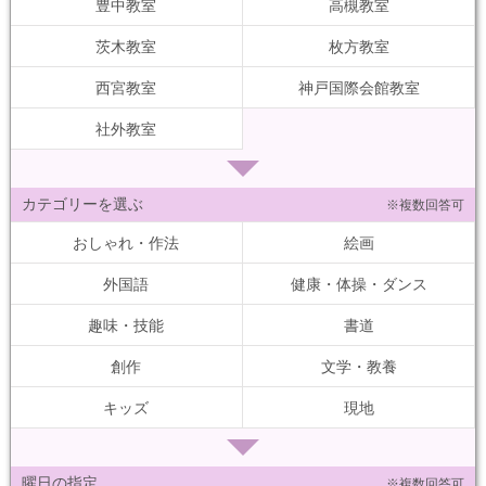
豊中教室
高槻教室
茨木教室
枚方教室
西宮教室
神戸国際会館教室
社外教室
カテゴリーを選ぶ
※複数回答可
おしゃれ・作法
絵画
外国語
健康・体操・ダンス
趣味・技能
書道
創作
文学・教養
キッズ
現地
曜日の指定
※複数回答可