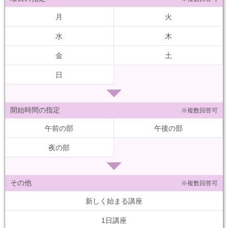
月
火
水
木
金
土
日
開始時間の指定
※複数回答可
午前の部
午後の部
夜の部
その他
※複数回答可
新しく始まる講座
1日講座