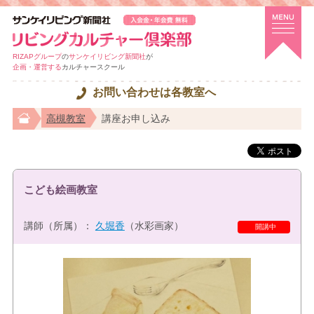
RIZAPグループ
の
サンケイリビング新聞社
が
企画・運営する
カルチャースクール
お問い合わせは各教室へ
高槻教室
講座お申し込み
こども絵画教室
講師（所属）：
久堀香
（水彩画家）
開講中