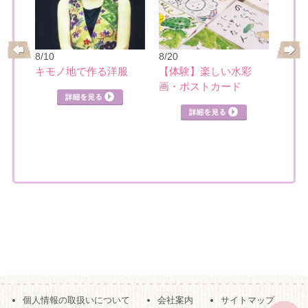
8/10
8/20
8/21
レ
キモノ地で作る洋服
【体験】楽しい水彩
日本
画・ポストカード
個人情報の取扱いについて
会社案内
サイトマップ