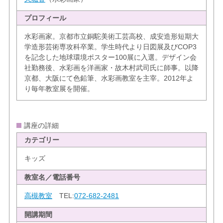
プロフィール
水彩画家。京都市立銅駝美術工芸高校、成安造形短期大
学造形芸術専攻科卒業。学生時代より日図展及びCOP3
を記念した地球環境ポスター100展に入選。デザイン会
社勤務後、水彩画を洋画家・故木村武司氏に師事。以降
京都、大阪にて色鉛筆、水彩画教室を主宰。2012年よ
り毎年教室展を開催。
講座の詳細
カテゴリー
キッズ
教室名／電話番号
高槻教室
TEL:
072-682-2481
開講期間