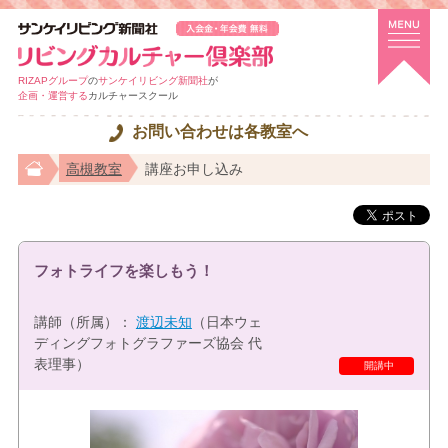
RIZAPグループ
の
サンケイリビング新聞社
が
企画・運営する
カルチャースクール
お問い合わせは各教室へ
高槻教室
講座お申し込み
フォトライフを楽しもう！
講師（所属）：
渡辺未知
（日本ウェ
ディングフォトグラファーズ協会 代
表理事）
開講中