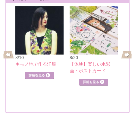
8/10
8/20
8/21
レ
キモノ地で作る洋服
【体験】楽しい水彩
日本
画・ポストカード
見る