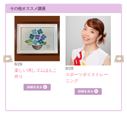
その他オススメ講座
8/26
8/28
楽しい消しゴムはんこ
の筆
スポーツボイストレー
作り
8/28
ニング
英語
クホ