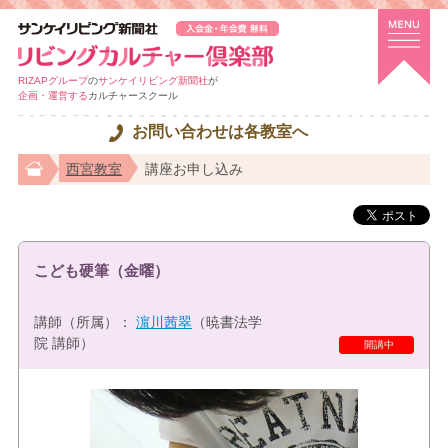
RIZAPグループ
の
サンケイリビング新聞社
が
企画・運営する
カルチャースクール
お問い合わせは各教室へ
西宮教室
講座お申し込み
こども硬筆（金曜）
講師（所属）：
濵川茜翠
（暁書法学
院 講師）
特選講座
開講中