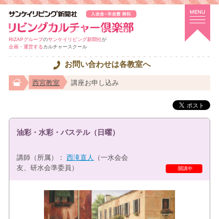
RIZAPグループ
の
サンケイリビング新聞社
が
企画・運営する
カルチャースクール
お問い合わせは各教室へ
西宮教室
講座お申し込み
油彩・水彩・パステル（日曜）
講師（所属）：
西滝直人
（一水会会
友、研水会準委員）
開講中