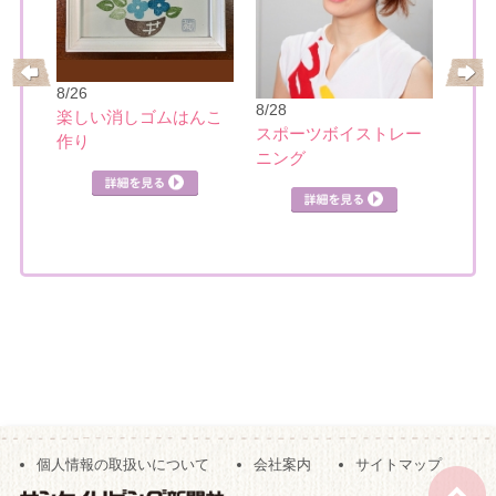
8/26
8/28
楽しい消しゴムはんこ
の筆
スポーツボイストレー
作り
8/28
ニング
英語
クホ
個人情報の取扱いについて
会社案内
サイトマップ