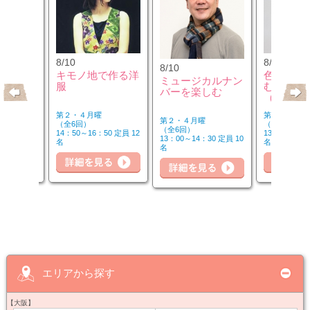
8/10
8/12
8/10
のウクレ
キモノ地で作る洋
色のチカ
ミュージカルナン
服
むカラー
バーを楽しむ
（第2水
第２・４月曜
第２水曜
第２・４月曜
（全6回）
（全3回）
（全6回）
20 定員 6
14：50～16：50 定員 12
13：00～14：
13：00～14：30 定員 10
名
名
名
詳細を見る
細を見る
詳
詳細を見る
エリアから探す
【大阪】