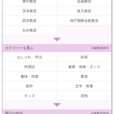
豊中教室
高槻教室
茨木教室
枚方教室
西宮教室
神戸国際会館教室
社外教室
カテゴリーを選ぶ
※複数回答可
おしゃれ・作法
絵画
外国語
健康・体操・ダンス
趣味・技能
書道
創作
文学・教養
キッズ
現地
曜日の指定
※複数回答可