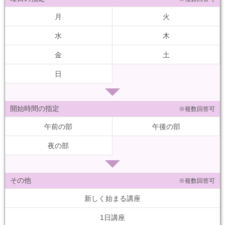
月
火
水
木
金
土
日
開始時間の指定
※複数回答可
午前の部
午後の部
夜の部
その他
※複数回答可
新しく始まる講座
1日講座