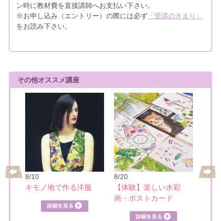
ン時に教材費を直接講師へお支払い下さい。
※お申し込み（エントリー）の際には必ず
「受講のきまり」
をお読み下さい。
その他オススメ講座
8/10
8/20
8/21
レ
キモノ地で作る洋服
【体験】楽しい水彩
日本
画・ポストカード