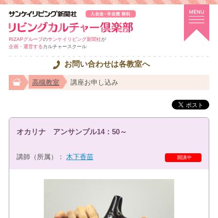
RIZAPグループ
の
サンケイリビング新聞社
が
企画・運営する
カルチャースクール
お問い合わせは各教室へ
高槻教室
講座お申し込み
オカリナ アンサンブル14：50～
講師（所属）：
木下香苗
開講中