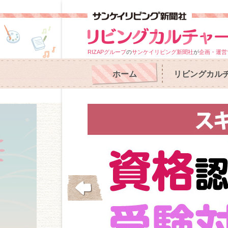
RIZAPグループ
の
サンケイリビング新聞社
が
企画・運営
ホーム
リビングカル