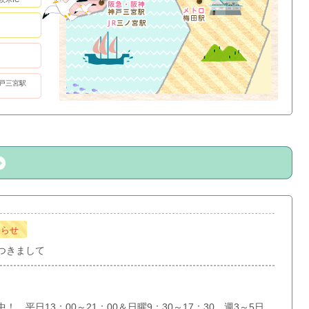
戸三宮駅
知らせ
つきまして
 平日13：00～21：00＆日曜9：30～17：30 週3～5日