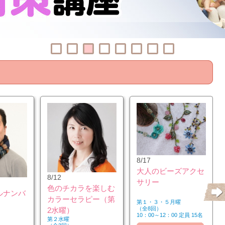
8/17
大人のビーズアクセ
8/12
サリー
色のチカラを楽しむ
ルナンバ
カラーセラピー（第
第１・３・５月曜
（全8回）
2水曜）
10：00～12：00 定員 15名
第２水曜