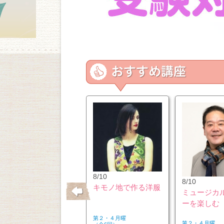
10/26
8/10
8/10
はじめてのウクレレ
キモノ地で作る洋服
ミュージカ
ーを楽しむ
第２・４月曜
第２・４月曜
第２・４月曜