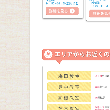
（全6回）
（全6回）
（全6回）
14：50～16：20 定員 6名
14：50～16：50 定員 12名
13：00～14：30
詳細を見る
詳細を見る
細を見る
梅田教室
メトロ
梅田駅
豊中教室
阪急
豊中駅
高槻教室
JR
高槻駅
阪急バス
中河
茨木教室
名神高速道路