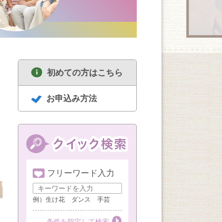
初めての方はこちら
お申込み方法
フリーワード入力
8/18
8/18
8/19
セルフリセットヨガ
中高年のための囲碁
ハンドメイド
女性限定（1・3・5
講座 経験者
例）生け花 ダンス 手芸
週火曜AM）
第１・３・５火曜
第３火曜
第３水曜
条件を指定して検索