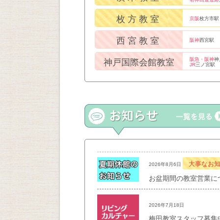
枚方教室
京阪
枚方市駅
西宮教室
阪神
西宮駅
阪急・阪神
神
神戸国際会館教室
JR
三ノ宮駅
大事なお
2026年8月6日
お盆期間の教室営業に
2026年7月18日
梅田教室スタッフ募集中！