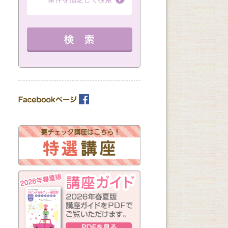
（全8回）
（全1回）
（全3回）
詳細を見る
詳細を見る
10：00～11：30 定員 15名
12：30～14：30 定員 3名
12：30～14：30 
教室を選ぶ
を見る
カテゴリーを選ぶ
曜日の指定
月
火
水
木
金
土
日
（※複数回答可）
開始時間の指定
午前の部
午後の部
夜の部
（※複数回答可）