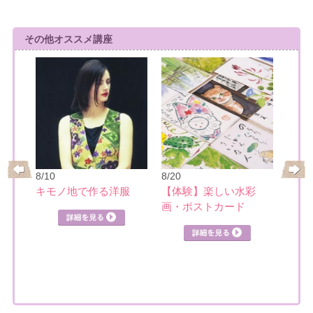
その他オススメ講座
8/10
8/20
8/21
レ
キモノ地で作る洋服
【体験】楽しい水彩
日本
画・ポストカード
見る