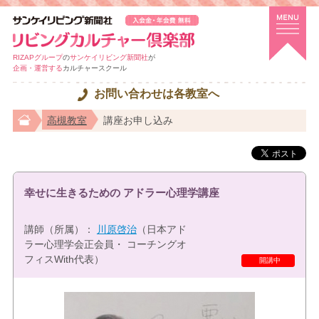
RIZAPグループ
の
サンケイリビング新聞社
が
企画・運営する
カルチャースクール
お問い合わせは各教室へ
高槻教室
講座お申し込み
幸せに生きるための アドラー心理学講座
講師（所属）：
川原啓治
（日本アド
ラー心理学会正会員・ コーチングオ
フィスWith代表）
特選講座
開講中