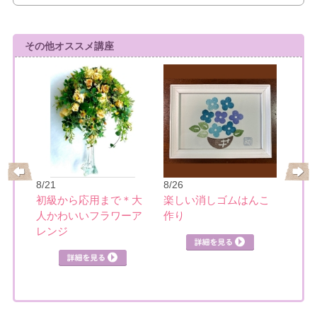
その他オススメ講座
8/21
8/26
8/28
初級から応用まで＊大
楽しい消しゴムはんこ
の筆
スポ
人かわいいフラワーア
作り
ニン
レンジ