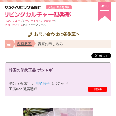
RIZAPグループ
の
サンケイリビング新聞社
が
企画・運営する
カルチャースクール
お問い合わせは各教室へ
西宮教室
講座お申し込み
韓国の伝統工芸 ポジャギ
講師（所属）：
川﨑順子
（ポジャギ
工房Koe所属講師）
開講中