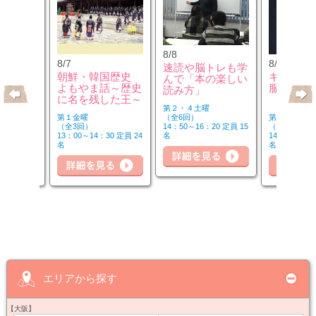
8/8
8/7
8/10
速読や脳トレも学
のウクレ
朝鮮・韓国歴史
キモノ地
んで「本の楽しい
よもやま話～歴史
服
読み方」
に名を残した王～
第２・４土曜
第１金曜
第２・４月曜
（全6回）
（全3回）
（全6回）
14：50～16：20 定員 15
20 定員 6
13：00～14：30 定員 24
14：50～16：
名
詳細を見る
詳細を見る
名
名
細を見る
詳
エリアから探す
【大阪】