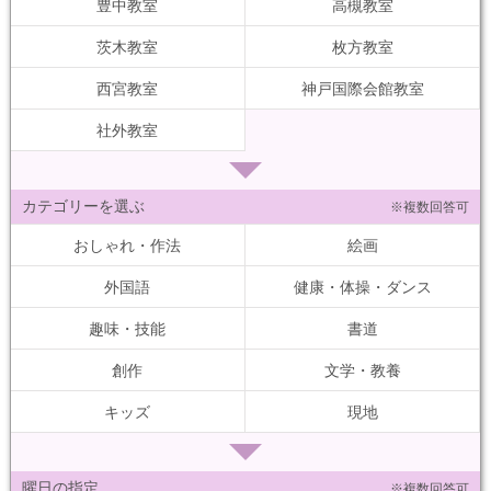
豊中教室
高槻教室
茨木教室
枚方教室
西宮教室
神戸国際会館教室
社外教室
カテゴリーを選ぶ
※複数回答可
おしゃれ・作法
絵画
外国語
健康・体操・ダンス
趣味・技能
書道
創作
文学・教養
キッズ
現地
曜日の指定
※複数回答可