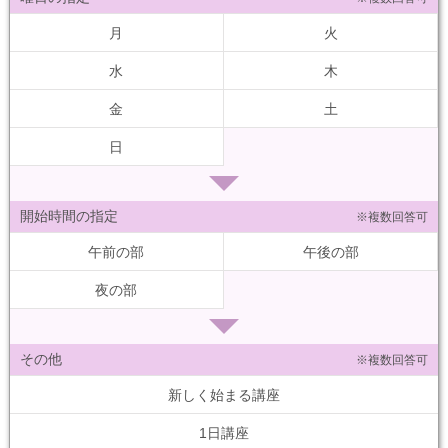
月
火
水
木
金
土
日
開始時間の指定
※複数回答可
午前の部
午後の部
夜の部
その他
※複数回答可
新しく始まる講座
1日講座