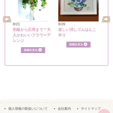
8/21
8/26
8/28
初級から応用まで＊大
楽しい消しゴムはんこ
の筆
スポ
人かわいいフラワーア
作り
ニン
レンジ
個人情報の取扱いについて
会社案内
サイトマップ