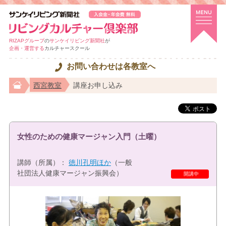
RIZAPグループ
の
サンケイリビング新聞社
が
企画・運営する
カルチャースクール
お問い合わせは各教室へ
西宮教室
講座お申し込み
女性のための健康マージャン入門（土曜）
講師（所属）：
徳川孔明ほか
（一般
社団法人健康マージャン振興会）
特選講座
開講中