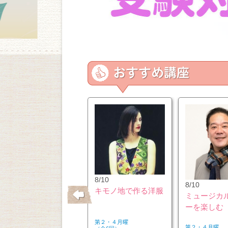
10/26
8/10
8/10
はじめてのウクレレ
キモノ地で作る洋服
ミュージカ
ーを楽しむ
第２・４月曜
第２・４月曜
第２・４月曜