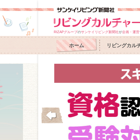
RIZAPグループ
の
サンケイリビング新聞社
が
企画・運営
ホーム
リビングカル