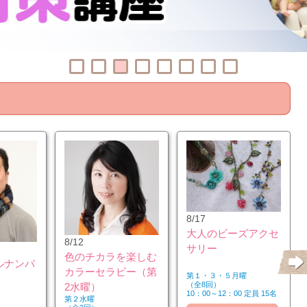
8/17
大人のビーズアクセ
8/12
サリー
色のチカラを楽しむ
ルナンバ
カラーセラピー（第
第１・３・５月曜
（全8回）
2水曜）
10：00～12：00 定員 15名
第２水曜