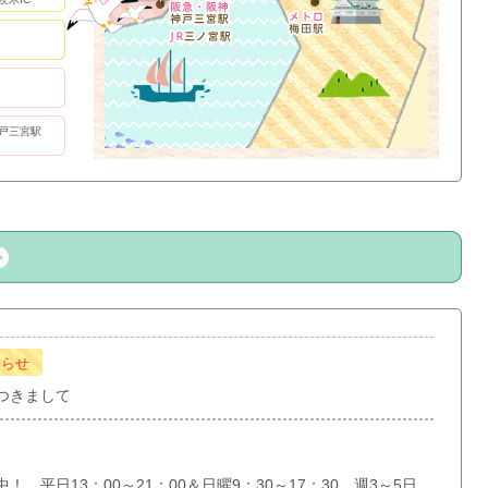
戸三宮駅
知らせ
つきまして
 平日13：00～21：00＆日曜9：30～17：30 週3～5日