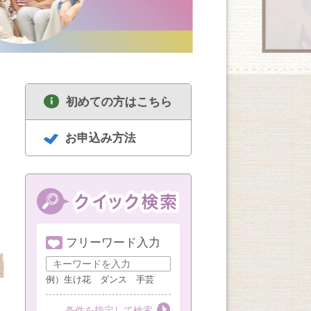
初めての方はこちら
お申込み方法
フリーワード入力
8/18
8/18
8/19
セルフリセットヨガ
中高年のための囲碁
ハンドメイド
女性限定（1・3・5
講座 経験者
例）生け花 ダンス 手芸
週火曜AM）
第１・３・５火曜
第３火曜
第３水曜
条件を指定して検索