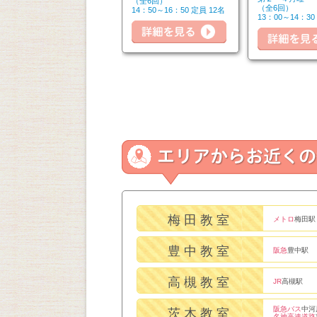
（全6回）
（全6回）
（全6回）
14：50～16：20 定員 6名
14：50～16：50 定員 12名
細を見る
13：00～14：30
詳細を見る
詳細を見る
梅田教室
メトロ
梅田駅
豊中教室
阪急
豊中駅
高槻教室
JR
高槻駅
阪急バス
中河
茨木教室
名神高速道路