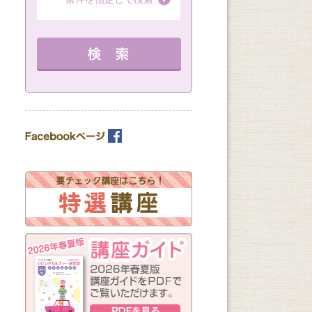
（全8回）
（全1回）
（全3回）
詳細を見る
10：00～11：30 定員 15名
12：30～14：30 定員 3名
12：30～14：30 
教室を選ぶ
詳細を見る
を見る
カテゴリーを選ぶ
曜日の指定
月
火
水
木
金
土
日
（※複数回答可）
開始時間の指定
午前の部
午後の部
夜の部
（※複数回答可）