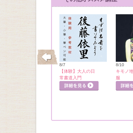
10/26
8/7
8/10
はじめてのウクレ
【体験】大人の日
キモノ
レ
常書道入門
服
詳細を見る
詳細を見る
細を見る