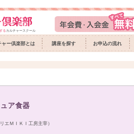
する
カルチャースクール
チャー倶楽部とは
講座を探す
お申込の流れ
チュア食器
リエＭＩＫＩ工房主宰）