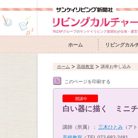
RIZAPグループ
の
サンケイリビング新聞社
が
企画・運営
ホーム
リビングカル
ホーム
高槻教室
講座お申し込み
このページを印刷する
開講中
白い器に描く ミニ
講師（所属）：
三木ひとみ
（アト
高槻教室
／TEL
072-682-2481