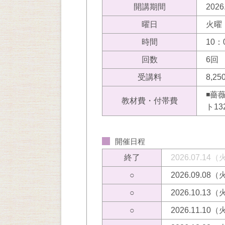
開講期間
202
曜日
火曜
時間
10：
回数
6回
受講料
8,
◾️
教材費・付帯費
ト1
開催日程
終了
2026.07.14
○
2026.09.08
○
2026.10.13
○
2026.11.10