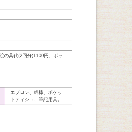
の具代(2回分)1100円、ポッ
エプロン、綿棒、ポケッ
トティシュ、筆記用具。