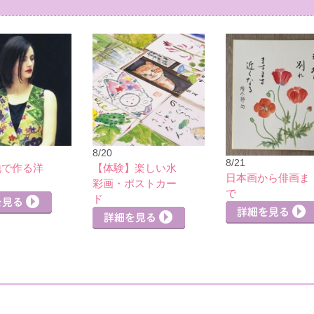
8/20
8/21
地で作る洋
【体験】楽しい水
日本画から俳画ま
彩画・ポストカー
で
ド