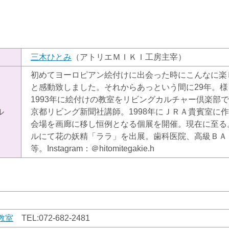
）
三木ひとみ
（アトリエＭＩＫＩ工房主宰）
初めてヨーロピアン絵付けに出会った時にこんなに楽
と感動致しました。それからあっという間に29年。
1993年に絵付けの教室をリビングカルチャー倶楽部で
ル
京都リビング新聞社講師。1998年にＪＲＡ貴賓室に
会場を画廊に移し恒例となる個展を開催。現在に至る。
ルにて花の妖精「ララ」を出展。歯科医院、高級ＢＡ
等。Instagram：＠hitomitegakie.h
教室
TEL:
072-682-2481