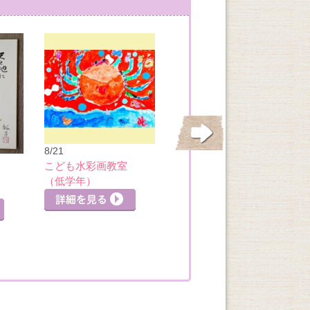
8/21
8/21
こども水彩画教室
こども水彩画教室
（低学年）
（小４以上）