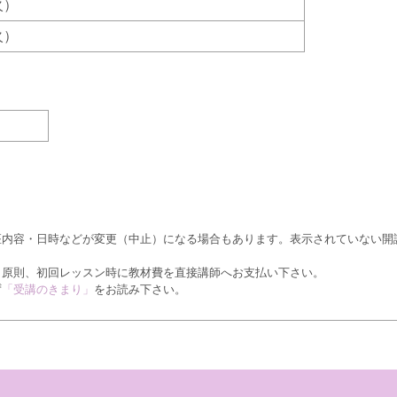
（火）
（火）
座内容・日時などが変更（中止）になる場合もあります。表示されていない開
、原則、初回レッスン時に教材費を直接講師へお支払い下さい。
ず
「受講のきまり」
をお読み下さい。