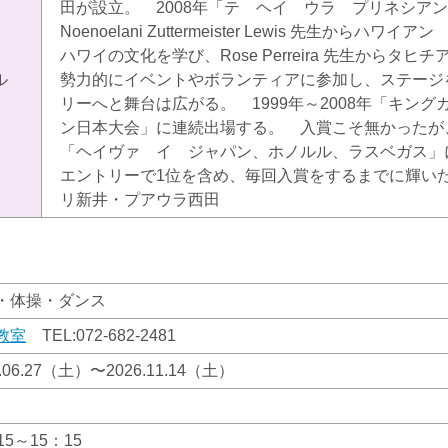
田が設立。 2008年「テ ヘイ ウラ プリネシ
Noenoelani Zuttermeister Lewis 先生から
ハワイの文化を学び、Rose Perreira 先生から
ル
勢力的にイベントやボランティアに参加し、ステージ
リーへと舞台は広がる。 1999年～2008年「キン
ン日本大会」に連続出場する。 入賞こそ無かったが、
「ヘイヴァ イ ジャパン、ホノルル、ラスベガス」
エントリーで1位を含め、毎回入賞をするまでに輝い
リ新井・プアウラ西田
・体操・ダンス
教室
TEL:
072-682-2481
6.06.27（土）〜2026.11.14（土）
15～15：15