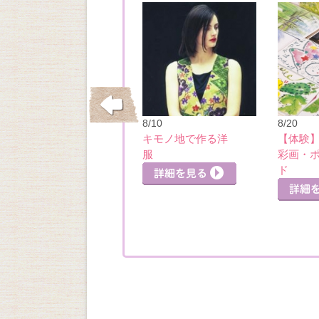
10/26
8/10
8/20
はじめてのウクレ
キモノ地で作る洋
【体験
レ
服
彩画・
詳細を見る
詳細を見る
ド
細を見る