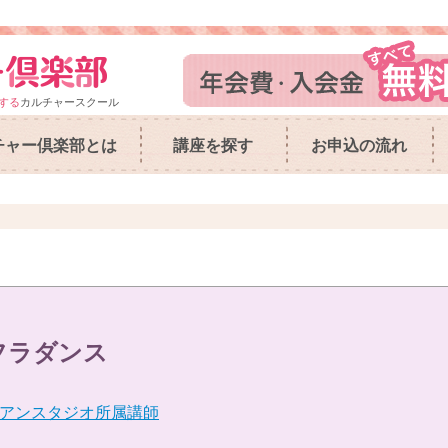
する
カルチャースクール
チャー倶楽部とは
講座を探す
お申込の流れ
フラダンス
アンスタジオ所属講師