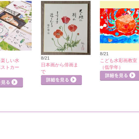
8/21
8/21
】楽しい水
こども水彩画教室
日本画から俳画ま
ポストカー
（低学年）
で