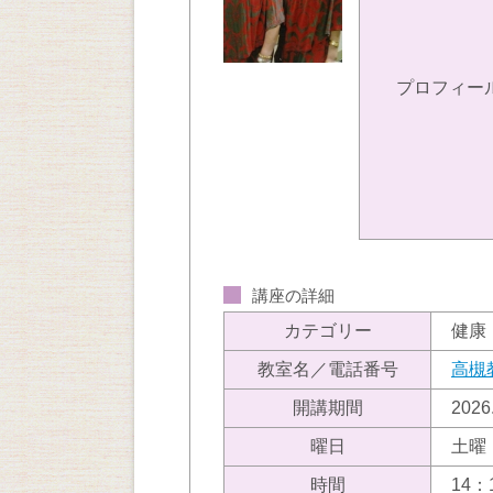
プロフィー
講座の詳細
カテゴリー
健康
教室名／電話番号
高槻
開講期間
202
曜日
土曜
時間
14：