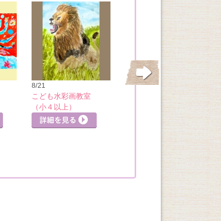
8/21
8/22
こども水彩画教室
わくわく！はじめ
（小４以上）
ての英語クラス