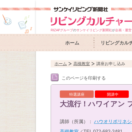
RIZAPグループ
の
サンケイリビング新聞社
が
企画・運営
ホーム
リビングカル
ホーム
高槻教室
講座お申し込み
このページを印刷する
特選講座
開講中
大流行！ハワイアン 
講師（所属）：
ハウオリポリネシ
高槻教室
／TEL
072-682-2481