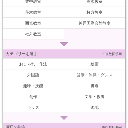
豊中教室
高槻教室
茨木教室
枚方教室
西宮教室
神戸国際会館教室
社外教室
カテゴリーを選ぶ
※複数回答可
おしゃれ・作法
絵画
外国語
健康・体操・ダンス
趣味・技能
書道
創作
文学・教養
キッズ
現地
曜日の指定
※複数回答可