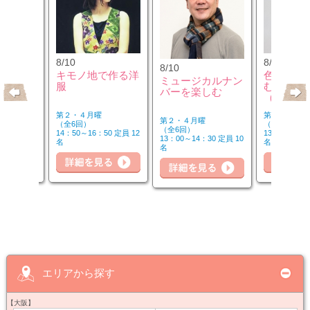
8/10
8/12
8/10
のウクレ
キモノ地で作る洋
色のチカ
ミュージカルナン
服
むカラー
バーを楽しむ
（第2水
第２・４月曜
第２水曜
第２・４月曜
（全6回）
（全3回）
（全6回）
20 定員 6
14：50～16：50 定員 12
13：00～14：
13：00～14：30 定員 10
名
名
名
詳細を見る
細を見る
詳細を見る
詳
エリアから探す
【大阪】