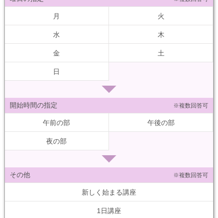
月
火
水
木
金
土
日
開始時間の指定
※複数回答可
午前の部
午後の部
夜の部
その他
※複数回答可
新しく始まる講座
1日講座