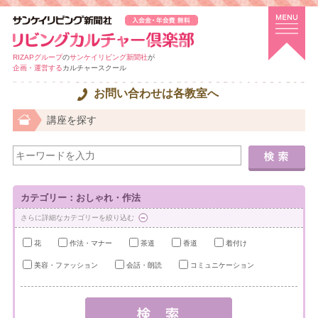
RIZAPグループ
の
サンケイリビング新聞社
が
企画・運営する
カルチャースクール
お問い合わせは各教室へ
講座を探す
カテゴリー：おしゃれ・作法
さらに詳細なカテゴリーを絞り込む
花
作法・マナー
茶道
香道
着付け
美容・ファッション
会話・朗読
コミュニケーション