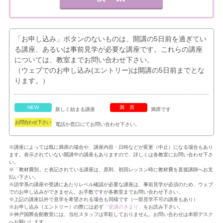
「お申し込み」ボタンのないものは、開講の5日前を過ぎてい
る講座、あるいは事前見学が必要な講座です。これらの講座
については、教室までお問い合わせ下さい。
（ウェブでのお申し込み(エントリー)は開講の5日前までとな
ります。）
NEW
満席
新しく始まる講座
満席です
お問合わせ下さい
電話か窓口にてお問い合わせ下さい。
※講座によっては既に満席の場合や、講座内容・日時などが変更（中止）になる場合もあり
ます。表示されていない開講中の講座もありますので、詳しくは各教室にお問い合わせ下さ
い。
※「教材費別」と表記されている講座は、原則、初回レッスン時に教材費を直接講師へお支
払い下さい。
※語学系の講座や受講にあたりレベル確認が必要な講座は、事前見学が必須のため、ウェブ
でのお申し込みができません。お手数ですが各教室までお問い合わせ下さい。
※上記の講座以外で見学を希望される場合も同様です（一部見学不可の講座もあり）
※お申し込み（エントリー）の際には必ず
「受講のきまり」
をお読み下さい。
※神戸国際会館教室には、当社スタッフは常駐しておりません。お問い合わせは本部デスク
へお願いします。