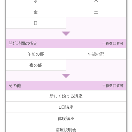
水
木
金
土
日
開始時間の指定
※複数回答可
午前の部
午後の部
夜の部
その他
※複数回答可
新しく始まる講座
1日講座
体験講座
講座説明会