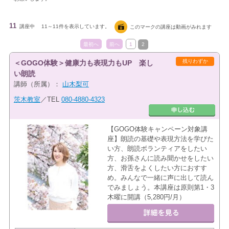
11
講座中
11～11件を表示しています。
このマークの講座は動画がみれます
最初へ
前へ
1
2
残りわずか
＜GOGO体験＞健康力も表現力もUP 楽し
い朗読
講師（所属）：
山木梨可
茨木教室
／TEL
080-4880-4323
【GOGO体験キャンペーン対象講
座】朗読の基礎や表現方法を学びた
い方、朗読ボランティアをしたい
方、お孫さんに読み聞かせをしたい
方、滑舌をよくしたい方におすす
め。みんなで一緒に声に出して読ん
でみましょう。本講座は原則第1・3
木曜に開講（5,280円/月）