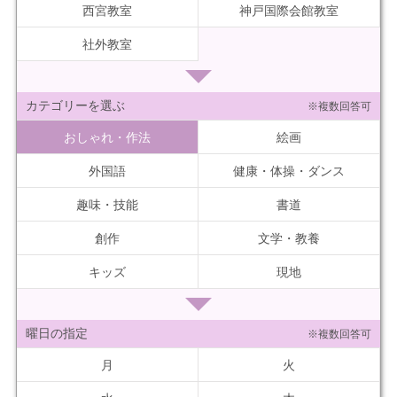
西宮教室
神戸国際会館教室
社外教室
カテゴリーを選ぶ
※複数回答可
おしゃれ・作法
絵画
外国語
健康・体操・ダンス
趣味・技能
書道
創作
文学・教養
キッズ
現地
曜日の指定
※複数回答可
月
火