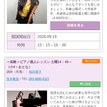
もぜひ！ みんなでダンスを楽しみ
ましょう。対象は園児～小学低学
年。本講座は原則毎週土曜に開講中
（4,400円/月）。
開講開始日
2026.09.19
時間
15：15～16：00
残りわずか
＜体験＞ピアノ個人レッスン 土曜14：45～
（小4～おとな）
講師（所属）：
執印貴子
茨木教室
／TEL
080-4880-4323
楽譜を読むための必要な音符や記号
など丁寧にお伝えします。今まで弾
いてみたかった曲が弾けるようにな
ります。基本的なことから始めて、