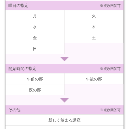
曜日の指定
※複数回答可
月
火
水
木
金
土
日
開始時間の指定
※複数回答可
午前の部
午後の部
夜の部
その他
※複数回答可
新しく始まる講座