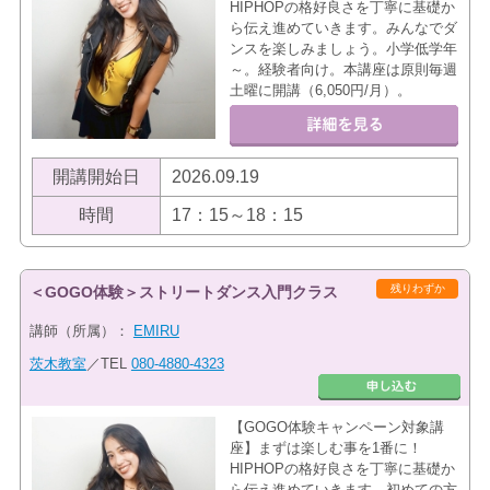
HIPHOPの格好良さを丁寧に基礎か
ら伝え進めていきます。みんなでダ
ンスを楽しみましょう。小学低学年
～。経験者向け。本講座は原則毎週
土曜に開講（6,050円/月）。
開講開始日
2026.09.19
時間
17：15～18：15
残りわずか
＜GOGO体験＞ストリートダンス入門クラス
講師（所属）：
EMIRU
茨木教室
／TEL
080-4880-4323
【GOGO体験キャンペーン対象講
座】まずは楽しむ事を1番に！
HIPHOPの格好良さを丁寧に基礎か
ら伝え進めていきます。初めての方