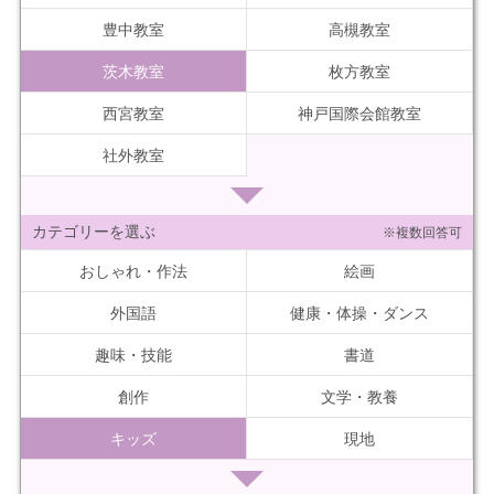
豊中教室
高槻教室
茨木教室
枚方教室
西宮教室
神戸国際会館教室
社外教室
カテゴリーを選ぶ
※複数回答可
おしゃれ・作法
絵画
外国語
健康・体操・ダンス
趣味・技能
書道
創作
文学・教養
キッズ
現地