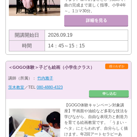
曲の完成まで楽しく指導。小学4年
～。1コマ30分。
開講開始日
2026.09.19
時間
14：45～15：15
残りわずか
＜GOGO体験＞子ども絵画（小学生クラス）
講師（所属）：
竹内雅子
茨木教室
／TEL
080-4880-4323
【GOGO体験キャンペーン対象講
座】平画面や油絵など多彩な技法を
学びながら、自由な表現力と創造力
を育てる絵画教室です。「うまい・
ヘタ」にとらわれず、自分らしく描
けます。年2回アートセラピーあ