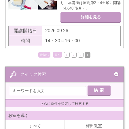
り。本講座は原則第2・4土曜に開講
（4,840円/月）。
開講開始日
2026.09.26
時間
14：30～16：00
最初へ
前へ
1
2
3
4
クイック検索
さらに条件を指定して検索する
教室を選ぶ
すべて
梅田教室