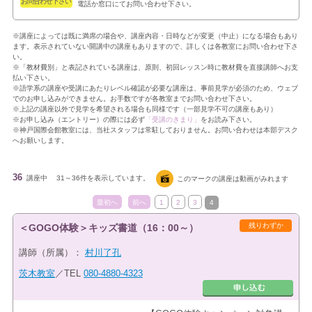
お問合わせ下さい
電話か窓口にてお問い合わせ下さい。
※講座によっては既に満席の場合や、講座内容・日時などが変更（中止）になる場合もあり
ます。表示されていない開講中の講座もありますので、詳しくは各教室にお問い合わせ下さ
い。
※「教材費別」と表記されている講座は、原則、初回レッスン時に教材費を直接講師へお支
払い下さい。
※語学系の講座や受講にあたりレベル確認が必要な講座は、事前見学が必須のため、ウェブ
でのお申し込みができません。お手数ですが各教室までお問い合わせ下さい。
※上記の講座以外で見学を希望される場合も同様です（一部見学不可の講座もあり）
※お申し込み（エントリー）の際には必ず
「受講のきまり」
をお読み下さい。
※神戸国際会館教室には、当社スタッフは常駐しておりません。お問い合わせは本部デスク
へお願いします。
36
講座中
31～36件を表示しています。
このマークの講座は動画がみれます
最初へ
前へ
1
2
3
4
残りわずか
＜GOGO体験＞キッズ書道（16：00～）
講師（所属）：
村川了孔
茨木教室
／TEL
080-4880-4323