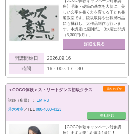
【GOGO体験キャンペーン対象講
座】毛筆・硬筆の基本を大切に、美
しい文字を書く力を育てる子ども書
道教室です。段級取得や公募展出品
にも挑戦し、大作品制作も行いま
す。本講座は原則第1・3水曜に開講
（3,300円/月）。
開講開始日
2026.09.16
時間
16：00～17：30
残りわずか
＜GOGO体験＞ストリートダンス初級クラス
講師（所属）：
EMIRU
茨木教室
／TEL
080-4880-4323
【GOGO体験キャンペーン対象講
座】まずは楽しむ事を1番に！