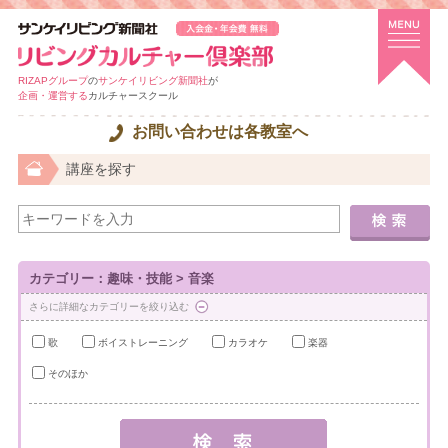
RIZAPグループ
の
サンケイリビング新聞社
が
企画・運営する
カルチャースクール
お問い合わせは各教室へ
講座を探す
カテゴリー：趣味・技能 > 音楽
さらに詳細なカテゴリーを絞り込む
歌
ボイストレーニング
カラオケ
楽器
そのほか