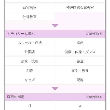
西宮教室
神戸国際会館教室
社外教室
カテゴリーを選ぶ
※複数回答可
おしゃれ・作法
絵画
外国語
健康・体操・ダンス
趣味・技能
書道
創作
文学・教養
キッズ
現地
曜日の指定
※複数回答可
月
火