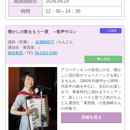
開講開始日
2026.09.29
時間
12：30～14：30
一日講座
懐かしの歌をもう一度 ～歌声サロン
講師（所属）：
仮屋崎郁子
（ちんどん
通信社「東西屋」）
梅田教室
／TEL
06-6361-6300
アコーディオンの音色にのせ、懐か
しい流行歌やフォークソングを歌い
ませんか。1960年代後半から80年
代前半の曲を中心に、当日のお楽し
みで。青春時代に戻れるラインアッ
プ。楽しいトークと歌で人気のちん
どん通信社「東西屋」の仮屋崎さん
の伴奏で。