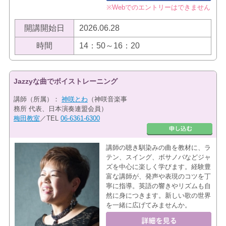
※Webでのエントリーはできません
開講開始日
2026.06.28
時間
14：50～16：20
Jazzyな曲でボイストレーニング
講師（所属）：
神咲とわ
（神咲音楽事
務所 代表、日本演奏連盟会員）
梅田教室
／TEL
06-6361-6300
講師の聴き馴染みの曲を教材に、ラ
テン、スイング、ボサノバなどジャ
ズを中心に楽しく学びます。経験豊
富な講師が、発声や表現のコツを丁
寧に指導。英語の響きやリズムも自
然に身につきます。新しい歌の世界
を一緒に広げてみませんか。