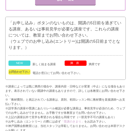
「お申し込み」ボタンのないものは、開講の5日前を過ぎてい
る講座、あるいは事前見学が必要な講座です。これらの講座
については、教室までお問い合わせ下さい。
（ウェブでのお申し込み(エントリー)は開講の5日前までとな
ります。）
NEW
満席
新しく始まる講座
満席です
お問合わせ下さい
電話か窓口にてお問い合わせ下さい。
※講座によっては既に満席の場合や、講座内容・日時などが変更（中止）になる場合もあり
ます。表示されていない開講中の講座もありますので、詳しくは各教室にお問い合わせ下さ
い。
※「教材費別」と表記されている講座は、原則、初回レッスン時に教材費を直接講師へお支
払い下さい。
※語学系の講座や受講にあたりレベル確認が必要な講座は、事前見学が必須のため、ウェブ
でのお申し込みができません。お手数ですが各教室までお問い合わせ下さい。
※上記の講座以外で見学を希望される場合も同様です（一部見学不可の講座もあり）
※お申し込み（エントリー）の際には必ず
「受講のきまり」
をお読み下さい。
※神戸国際会館教室には、当社スタッフは常駐しておりません。お問い合わせは本部デスク
へお願いします。