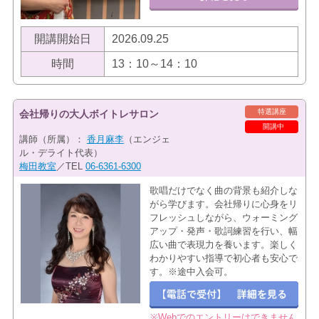
開講開始日
2026.09.25
時間
13：10～14：10
特選講座
会社帰りの大人ボイトレサロン
開講中
講師（所属）：
香月麻李
（エンジェ
ル・デライト代表）
梅田教室
／TEL
06-6361-6300
歌唱だけでなく曲の背景も紹介しな
がら学びます。会社帰りに心身をリ
フレッシュしながら、ウォーミング
アップ・発声・歌詞練習を行い、幅
広い曲で表現力を養います。楽しく
わかりやすい指導で初心者も安心で
す。※途中入会可。
※Webでのエントリーはできません