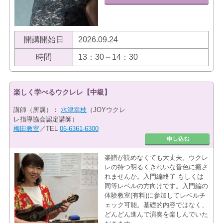
開講開始日
2026.09.24
時間
13：30～14：30
楽しく学べるウクレレ【中級】
講師（所属）：
水津幸枝
（JOYウクレ
レ指導協会認定講師）
梅田教室
／TEL
06-6361-6300
楽譜が読めなくても大丈夫。ウクレ
レの持つ明るくきれいな音色に癒さ
れませんか。入門編終了 もしくは
同等レベルの方向けです。入門編の
体験教室(有料)に参加してレベルチ
ェック可能。基礎的内容ではなく、
どんどん進んで演奏を楽しんでいた