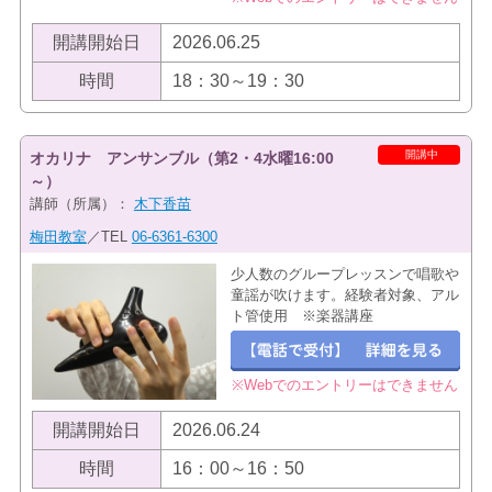
開講開始日
2026.06.25
時間
18：30～19：30
開講中
オカリナ アンサンブル（第2・4水曜16:00
～）
講師（所属）：
木下香苗
梅田教室
／TEL
06-6361-6300
少人数のグループレッスンで唱歌や
童謡が吹けます。経験者対象、アル
ト管使用 ※楽器講座
※Webでのエントリーはできません
開講開始日
2026.06.24
時間
16：00～16：50