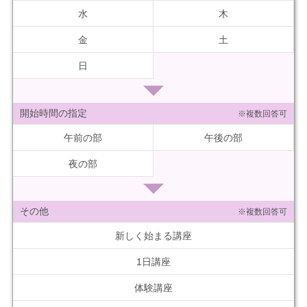
水
木
金
土
日
開始時間の指定
※複数回答可
午前の部
午後の部
夜の部
その他
※複数回答可
新しく始まる講座
1日講座
体験講座