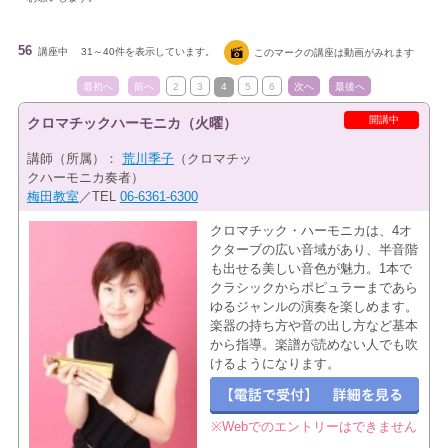
56
講座中
31～40件を表示しています。
このマークの講座は動画がみれます
最初へ
前へ
2
3
4
5
6
次へ
最後へ
開講中
クロマチックハーモニカ（火曜）
講師（所属）：
荒川季子
（クロマチッ
クハーモニカ奏者）
梅田教室
／TEL
06-6361-6300
クロマチック・ハーモニカは、4オ
クターブの広い音域があり、半音階
も出せる美しい音色が魅力。1本で
クラシックからポピュラーまであら
ゆるジャンルの演奏を楽しめます。
楽器の持ち方や音の出し方など基本
から指導。楽譜が読めない人でも吹
けるようになります。
※Webでのエントリーはできません