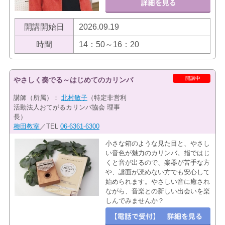
開講開始日
2026.09.19
時間
14：50～16：20
開講中
やさしく奏でる～はじめてのカリンバ
講師（所属）：
北村敏子
（特定非営利
活動法人おてがるカリンバ協会 理事
長）
梅田教室
／TEL
06-6361-6300
小さな箱のような見た目と、やさし
い音色が魅力のカリンバ。指ではじ
くと音が出るので、楽器が苦手な方
や、譜面が読めない方でも安心して
始められます。やさしい音に癒され
ながら、音楽との新しい出会いを楽
しんでみませんか？