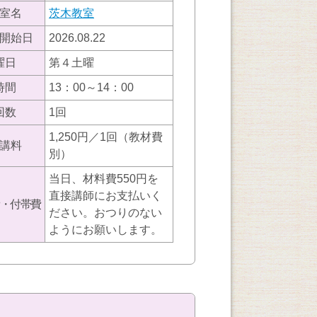
室名
茨木教室
開始日
2026.08.22
曜日
第４土曜
時間
13：00～14：00
回数
1回
1,250円／1回（教材費
講料
別）
当日、材料費550円を
直接講師にお支払いく
・付帯費
ださい。おつりのない
ようにお願いします。