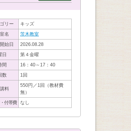
ゴリー
キッズ
室名
茨木教室
開始日
2026.08.28
曜日
第４金曜
時間
16：40～17：40
回数
1回
550円／1回（教材費
講料
無）
・付帯費
なし