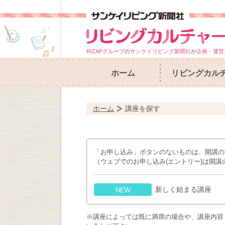
RIZAPグループ
の
サンケイリビング新聞社
が
企画・運営
ホーム
リビングカル
ホーム
講座を探す
「お申し込み」ボタンのないものは、開講の
（ウェブでのお申し込み(エントリー)は開講
新しく始まる講座
NEW
※講座によっては既に満席の場合や、講座内容