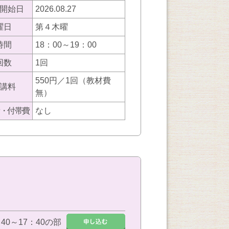
開始日
2026.08.27
曜日
第４木曜
時間
18：00～19：00
回数
1回
550円／1回（教材費
講料
無）
・付帯費
なし
：40～17：40の部