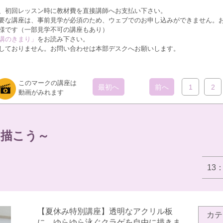
、初回レッスン時に教材費を直接講師へお支払い下さい。
要な講座は、事前見学が必須のため、ウェブでのお申し込みができません。
様です（一部見学不可の講座もあり）
講のきまり」
をお読み下さい。
しておりません。お問い合わせは本部デスクへお願いします。
このマークの講座は
最初へ
前へ
1
2
動画がみれます
を描こう～
13
【夏休み特別講座】透明なアクリル板
カテ
に、ゆらゆら泳ぐクラゲを自由に描きま