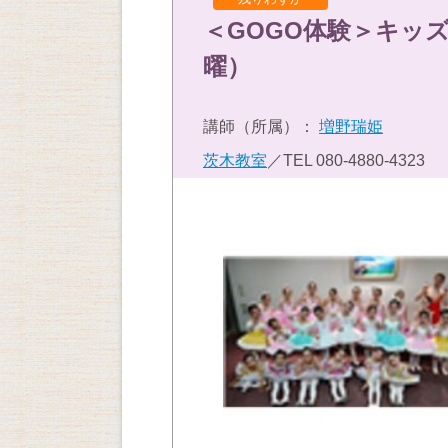
＜GOGO体験＞キッ
曜）
講師（所属）：
増野瑞姫
茨木教室
／TEL
080-4880-4323