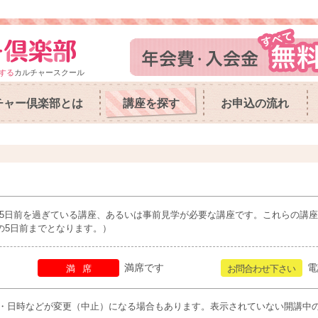
する
カルチャースクール
チャー倶楽部とは
講座を探す
お申込の流れ
5日前を過ぎている講座、あるいは事前見学が必要な講座です。これらの講
の5日前までとなります。）
満席です
電
満席
お問合わせ下さい
・日時などが変更（中止）になる場合もあります。表示されていない開講中