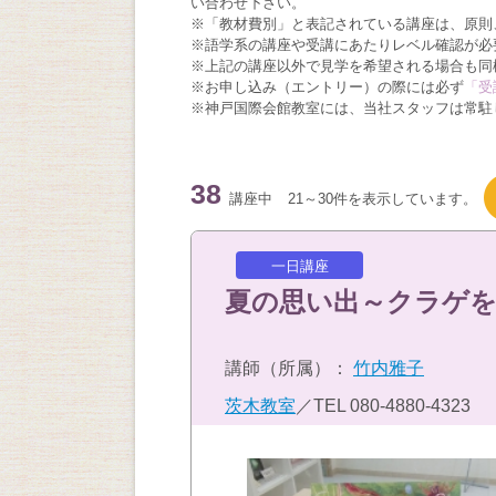
い合わせ下さい。
※「教材費別」と表記されている講座は、原則
※語学系の講座や受講にあたりレベル確認が必
※上記の講座以外で見学を希望される場合も同
※お申し込み（エントリー）の際には必ず
「受
※神戸国際会館教室には、当社スタッフは常駐
38
講座中
21～30件を表示しています。
一日講座
夏の思い出～クラゲ
講師（所属）：
竹内雅子
茨木教室
／TEL
080-4880-4323