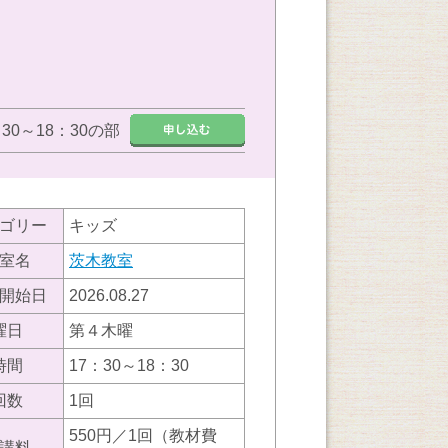
：30～18：30の部
ゴリー
キッズ
室名
茨木教室
開始日
2026.08.27
曜日
第４木曜
時間
17：30～18：30
回数
1回
550円／1回（教材費
講料