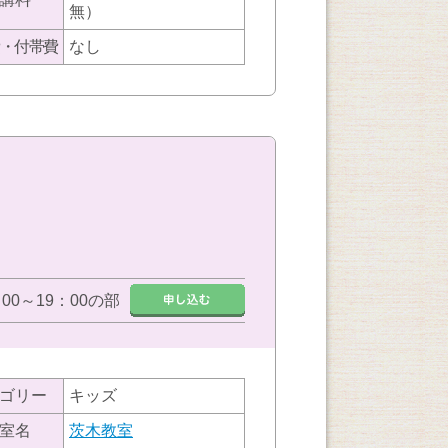
無）
・付帯費
なし
：00～19：00の部
ゴリー
キッズ
室名
茨木教室