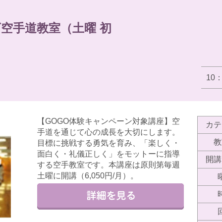
ズ空手道教室（土曜 初
10
【GOGO体験キャンペーン対象講座】空
カテ
手道を通じて心の成長を大切にします。
教
目標に挑戦する勇気を育み、「楽しく・
面白く・礼儀正しく」をモットーに指導
開講
する空手教室です。本講座は原則第毎週
土曜に開講（6,050円/月）。