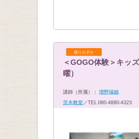
残りわずか
＜GOGO体験＞キッ
曜）
講師（所属）：
増野瑞姫
茨木教室
／TEL
080-4880-4323