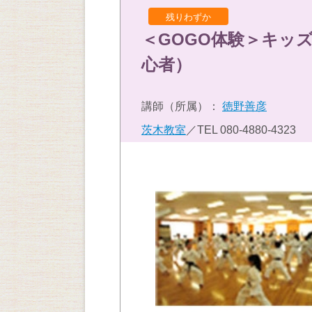
残りわずか
＜GOGO体験＞キッ
心者）
講師（所属）：
徳野善彦
茨木教室
／TEL
080-4880-4323