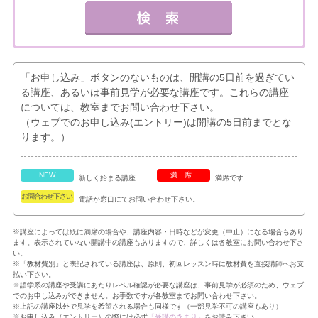
「お申し込み」ボタンのないものは、開講の5日前を過ぎてい
る講座、あるいは事前見学が必要な講座です。これらの講座
については、教室までお問い合わせ下さい。
（ウェブでのお申し込み(エントリー)は開講の5日前までとな
ります。）
NEW
満席
新しく始まる講座
満席です
お問合わせ下さい
電話か窓口にてお問い合わせ下さい。
※講座によっては既に満席の場合や、講座内容・日時などが変更（中止）になる場合もあり
ます。表示されていない開講中の講座もありますので、詳しくは各教室にお問い合わせ下さ
い。
※「教材費別」と表記されている講座は、原則、初回レッスン時に教材費を直接講師へお支
払い下さい。
※語学系の講座や受講にあたりレベル確認が必要な講座は、事前見学が必須のため、ウェブ
でのお申し込みができません。お手数ですが各教室までお問い合わせ下さい。
※上記の講座以外で見学を希望される場合も同様です（一部見学不可の講座もあり）
※お申し込み（エントリー）の際には必ず
「受講のきまり」
をお読み下さい。