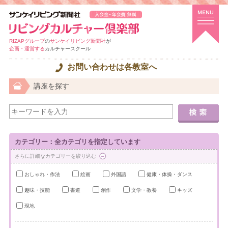
RIZAPグループ
の
サンケイリビング新聞社
が
企画・運営する
カルチャースクール
お問い合わせは各教室へ
講座を探す
カテゴリー：全カテゴリを指定しています
さらに詳細なカテゴリーを絞り込む
おしゃれ・作法
絵画
外国語
健康・体操・ダンス
趣味・技能
書道
創作
文学・教養
キッズ
現地