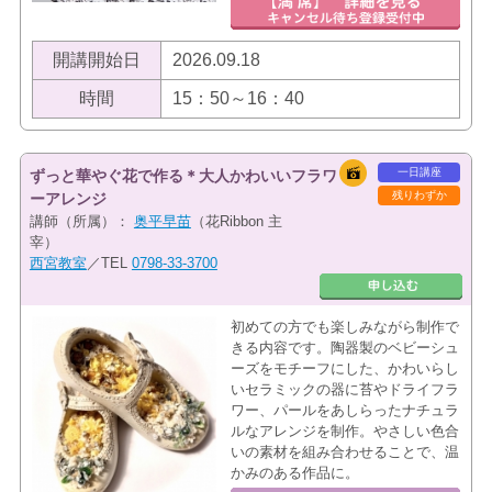
開講開始日
2026.09.18
時間
15：50～16：40
一日講座
ずっと華やぐ花で作る＊大人かわいいフラワ
残りわずか
ーアレンジ
講師（所属）：
奥平早苗
（花Ribbon 主
宰）
西宮教室
／TEL
0798-33-3700
初めての方でも楽しみながら制作で
きる内容です。陶器製のベビーシュ
ーズをモチーフにした、かわいらし
いセラミックの器に苔やドライフラ
ワー、パールをあしらったナチュラ
ルなアレンジを制作。やさしい色合
いの素材を組み合わせることで、温
かみのある作品に。