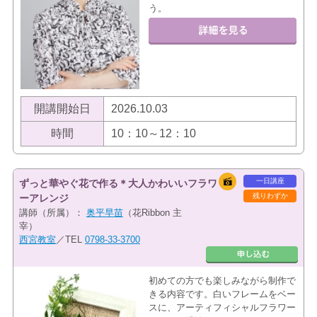
う。
開講開始日
2026.10.03
時間
10：10～12：10
一日講座
ずっと華やぐ花で作る＊大人かわいいフラワ
残りわずか
ーアレンジ
講師（所属）：
奥平早苗
（花Ribbon 主
宰）
西宮教室
／TEL
0798-33-3700
初めての方でも楽しみながら制作で
きる内容です。白いフレームをベー
スに、アーティフィシャルフラワー