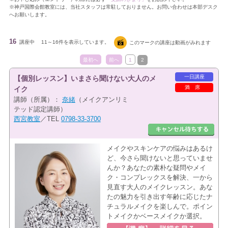
※神戸国際会館教室には、当社スタッフは常駐しておりません。お問い合わせは本部デスク
へお願いします。
16
講座中
11～16件を表示しています。
このマークの講座は動画がみれます
最初へ
前へ
1
2
一日講座
【個別レッスン】いまさら聞けない大人のメ
満席
イク
講師（所属）：
奈緒
（メイクアンリミ
テッド認定講師）
西宮教室
／TEL
0798-33-3700
メイクやスキンケアの悩みはあるけ
ど、今さら聞けないと思っていませ
んか？あなたの素朴な疑問やメイ
ク・コンプレックスを解決、一から
見直す大人のメイクレッスン。あな
たの魅力を引き出す年齢に応じたナ
チュラルメイクを楽しんで。ポイン
トメイクかベースメイクか選択。