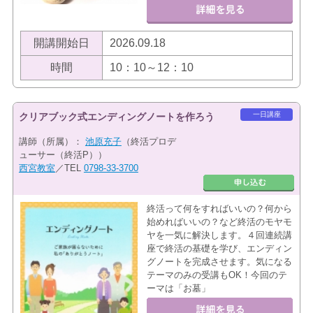
開講開始日
2026.09.18
時間
10：10～12：10
一日講座
クリアブック式エンディングノートを作ろう
講師（所属）：
池原充子
（終活プロデ
ューサー（終活P））
西宮教室
／TEL
0798-33-3700
終活って何をすればいいの？何から
始めればいいの？など終活のモヤモ
ヤを一気に解決します。４回連続講
座で終活の基礎を学び、エンディン
グノートを完成させます。気になる
テーマのみの受講もOK！今回のテ
ーマは「お墓」