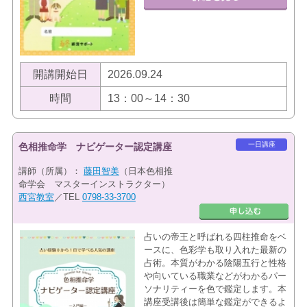
開講開始日
2026.09.24
時間
13：00～14：30
一日講座
色相推命学 ナビゲーター認定講座
講師（所属）：
藤田智美
（日本色相推
命学会 マスターインストラクター）
西宮教室
／TEL
0798-33-3700
占いの帝王と呼ばれる四柱推命をベ
ースに、色彩学も取り入れた最新の
占術。本質がわかる陰陽五行と性格
や向いている職業などがわかるパー
ソナリティーを色で鑑定します。本
講座受講後は簡単な鑑定ができるよ