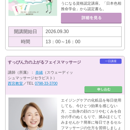
うになる資格認定講座。「日本色相
推命学会」から認定書も。
開講開始日
2026.09.30
時間
13：00～16：00
一日講座
すっぴん力の上がるフェイスマッサージ
講師（所属）：
奈緒
（スウェーディッ
シュマッサージセラピスト）
西宮教室
／TEL
0798-33-3700
エイジングケアの化粧品を毎日使用
しても、今ひとつ効果を感じない
方、ご自身の顔のコリやむくみを自
分の手のぬくもりで、揉みほぐして
みませんか？簡単に毎日できるセル
フマッサージの仕方を習得しましょ