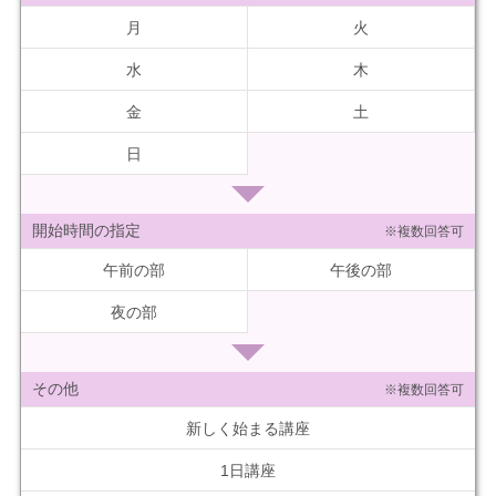
月
火
水
木
金
土
日
開始時間の指定
※複数回答可
午前の部
午後の部
夜の部
その他
※複数回答可
新しく始まる講座
1日講座