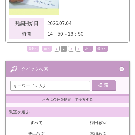
開講開始日
2026.07.04
時間
14：50～16：50
最初へ
前へ
1
2
3
4
次へ
最後へ
クイック検索
さらに条件を指定して検索する
教室を選ぶ
すべて
梅田教室
豊中教室
高槻教室