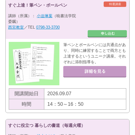
特選講座
すぐ上達！筆ペン・ボールペン
講師（所属）：
小迫琳葉
（暁書法学院
委嘱）
西宮教室
／TEL
0798-33-3700
筆ペンとボールペンには共通点があ
り、同時に練習することで両方とも
上達するというユニーク講座。それ
ぞれに添削指導を。
開講開始日
2026.09.07
時間
14：50～16：50
すぐに役立つ 暮らしの書道（毎週火曜）