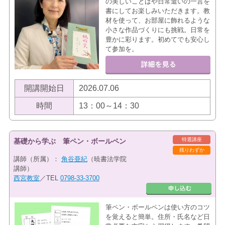
の美しいことばや日常遣いの一言を
書にしてお楽しみいただきます。教
材を使って、お部屋に飾れるような
小さな作品づくりにも挑戦。日常を
豊かに彩ります。初めてでも安心し
て参加を。
開講開始日
2026.07.06
時間
13：00～14：30
特選講座
基礎から学ぶ 筆ペン・ボールペン
残りわずか
講師（所属）：
角谷亜紀
（暁書法学院
講師）
西宮教室
／TEL
0798-33-3700
筆ペン・ボールペンは使い方のコツ
を覚えると簡単。住所・氏名など日