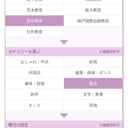
茨木教室
枚方教室
西宮教室
神戸国際会館教室
社外教室
カテゴリーを選ぶ
※複数回答可
おしゃれ・作法
絵画
外国語
健康・体操・ダンス
趣味・技能
書道
創作
文学・教養
キッズ
現地
曜日の指定
※複数回答可