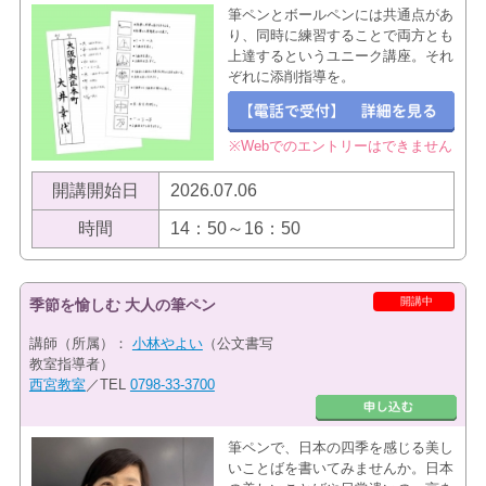
筆ペンとボールペンには共通点があ
り、同時に練習することで両方とも
上達するというユニーク講座。それ
ぞれに添削指導を。
※Webでのエントリーはできません
開講開始日
2026.07.06
時間
14：50～16：50
開講中
季節を愉しむ 大人の筆ペン
講師（所属）：
小林やよい
（公文書写
教室指導者）
西宮教室
／TEL
0798-33-3700
筆ペンで、日本の四季を感じる美し
いことばを書いてみませんか。日本