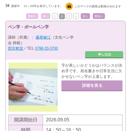
34
講座中
11～20件を表示しています。
このマークの講座は動画がみれます
最初へ
前へ
1
2
3
4
次へ
最後へ
ペン字・ボールペン字
講師（所属）：
藤尾敏江
（文化ペン学
会 師範）
西宮教室
／TEL
0798-33-3700
字が美しいかどうかはバランスが決
め手です。宛名書きや日常生活に欠
かせないペン字が上達します。
開講開始日
2026.09.05
時間
14：50～16：50