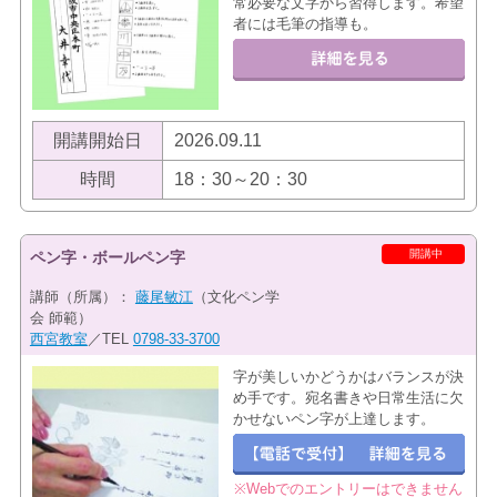
常必要な文字から習得します。希望
者には毛筆の指導も。
開講開始日
2026.09.11
時間
18：30～20：30
開講中
ペン字・ボールペン字
講師（所属）：
藤尾敏江
（文化ペン学
会 師範）
西宮教室
／TEL
0798-33-3700
字が美しいかどうかはバランスが決
め手です。宛名書きや日常生活に欠
かせないペン字が上達します。
※Webでのエントリーはできません