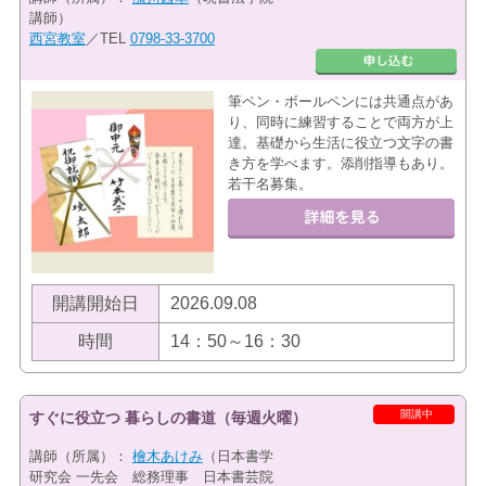
講師）
西宮教室
／TEL
0798-33-3700
筆ペン・ボールペンには共通点があ
り、同時に練習することで両方が上
達。基礎から生活に役立つ文字の書
き方を学べます。添削指導もあり。
若干名募集。
開講開始日
2026.09.08
時間
14：50～16：30
開講中
すぐに役立つ 暮らしの書道（毎週火曜）
講師（所属）：
檜木あけみ
（日本書学
研究会 一先会 総務理事 日本書芸院