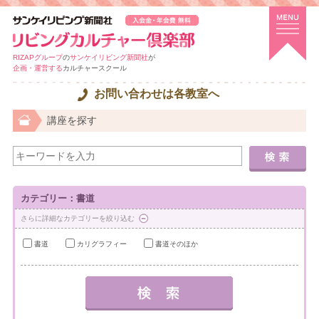
RIZAPグループ
の
サンケイリビング新聞社
が
企画・運営する
カルチャースクール
お問い合わせは各教室へ
講座を探す
カテゴリー：書道
さらに詳細なカテゴリーを絞り込む
書道
カリグラフィー
書道そのほか