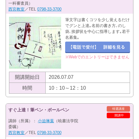
一科審査員）
西宮教室
／TEL
0798-33-3700
筆文字は書くコツを少し覚えるだけ
でグンと上達｡名前の書き方､のし
袋､挨拶状を中心に指導します｡若干
名募集｡
※Webでのエントリーはできません
開講開始日
2026.07.07
時間
10：10～12：10
特選講座
すぐ上達！筆ペン・ボールペン
開講中
講師（所属）：
小迫琳葉
（暁書法学院
委嘱）
西宮教室
／TEL
0798-33-3700