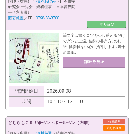
講師（所属）：
檜木あけみ
（日本書学
研究会 一先会 総務理事 日本書芸院
一科審査員）
西宮教室
／TEL
0798-33-3700
筆文字は書くコツを少し覚えるだけ
でグンと上達｡名前の書き方､のし
袋､挨拶状を中心に指導します｡若干
名募集｡
開講開始日
2026.09.08
時間
10：10～12：10
特選講座
どちらもＯＫ！筆ペン・ボールペン（火曜）
残りわずか
講師（所属）：
濵川茜翠
（暁書法学院