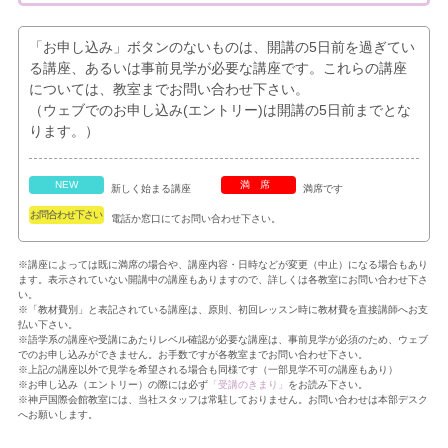
「お申し込み」ボタンのないものは、開講の5日前を過ぎてい
る講座、あるいは事前見学が必要な講座です。これらの講座
については、教室までお問い合わせ下さい。
（ウェブでのお申し込み(エントリー)は開講の5日前までとな
ります。）
NEW
満席
新しく始まる講座
満席です
お問合わせ下さい
電話か窓口にてお問い合わせ下さい。
※講座によっては既に満席の場合や、講座内容・日時などが変更（中止）になる場合もあり
ます。表示されていない開講中の講座もありますので、詳しくは各教室にお問い合わせ下さ
い。
※「教材費別」と表記されている講座は、原則、初回レッスン時に教材費を直接講師へお支
払い下さい。
※語学系の講座や受講にあたりレベル確認が必要な講座は、事前見学が必須のため、ウェブ
でのお申し込みができません。お手数ですが各教室までお問い合わせ下さい。
※上記の講座以外で見学を希望される場合も同様です（一部見学不可の講座もあり）
※お申し込み（エントリー）の際には必ず
「受講のきまり」
をお読み下さい。
※神戸国際会館教室には、当社スタッフは常駐しておりません。お問い合わせは本部デスク
へお願いします。