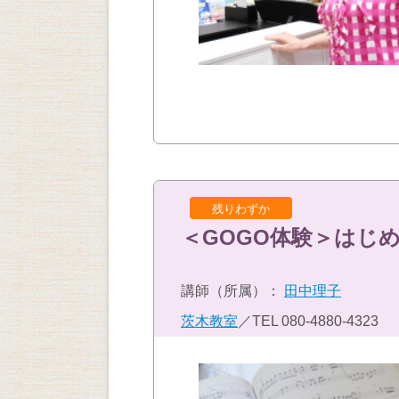
残りわずか
＜GOGO体験＞はじ
講師（所属）：
田中理子
茨木教室
／TEL
080-4880-4323