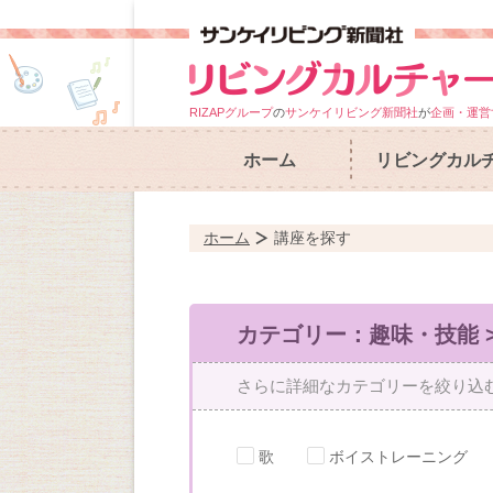
RIZAPグループ
の
サンケイリビング新聞社
が
企画・運営
ホーム
リビングカル
ホーム
講座を探す
カテゴリー：趣味・技能 >
さらに詳細なカテゴリーを絞り込
歌
ボイストレーニング