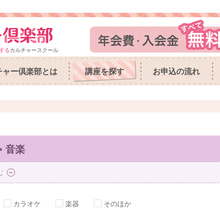
する
カルチャースクール
チャー倶楽部とは
講座を探す
お申込の流れ
 音楽
む
カラオケ
楽器
そのほか