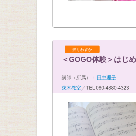
残りわずか
＜GOGO体験＞はじ
講師（所属）：
田中理子
茨木教室
／TEL
080-4880-4323