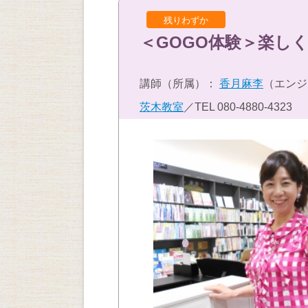
残りわずか
＜GOGO体験＞楽し
講師（所属）：
香月麻李
（エンジ
茨木教室
／TEL
080-4880-4323