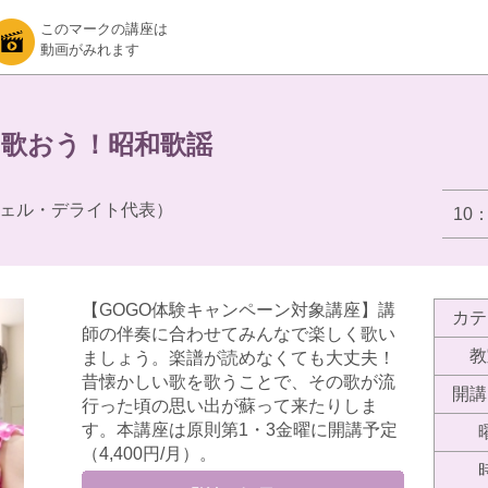
このマークの講座は
動画がみれます
く歌おう！昭和歌謡
ェル・デライト代表）
10
【GOGO体験キャンペーン対象講座】講
カテ
師の伴奏に合わせてみんなで楽しく歌い
教
ましょう。楽譜が読めなくても大丈夫！
昔懐かしい歌を歌うことで、その歌が流
開講
行った頃の思い出が蘇って来たりしま
す。本講座は原則第1・3金曜に開講予定
（4,400円/月）。