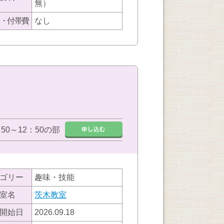
無）
・付帯費
なし
：50～12：50の部
ゴリー
趣味・技能
室名
茨木教室
開始日
2026.09.18