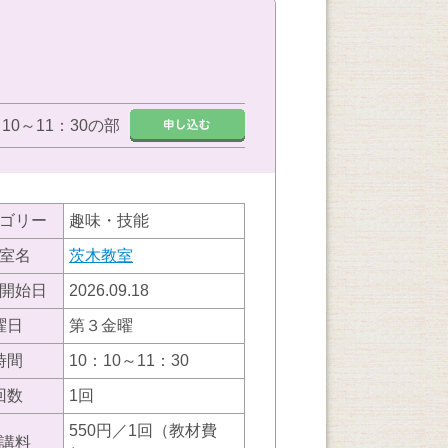
：10～11：30の部
ゴリー
趣味・技能
室名
茨木教室
開始日
2026.09.18
曜日
第３金曜
時間
10：10～11：30
回数
1回
550円／1回（教材費
講料