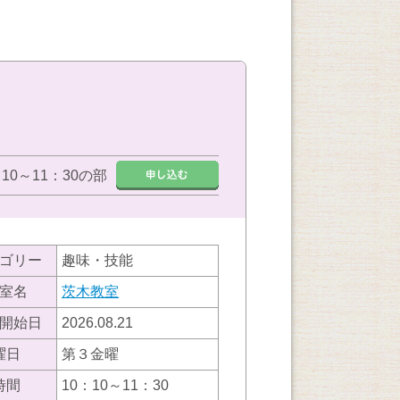
：10～11：30の部
ゴリー
趣味・技能
室名
茨木教室
開始日
2026.08.21
曜日
第３金曜
時間
10：10～11：30