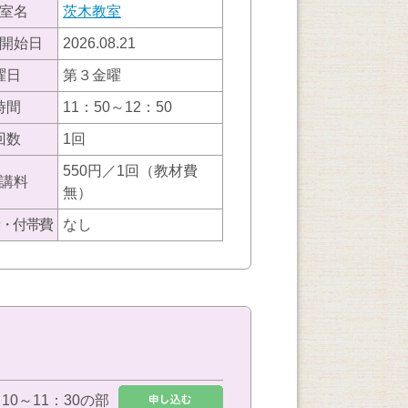
室名
茨木教室
開始日
2026.08.21
曜日
第３金曜
時間
11：50～12：50
回数
1回
550円／1回（教材費
講料
無）
・付帯費
なし
：10～11：30の部