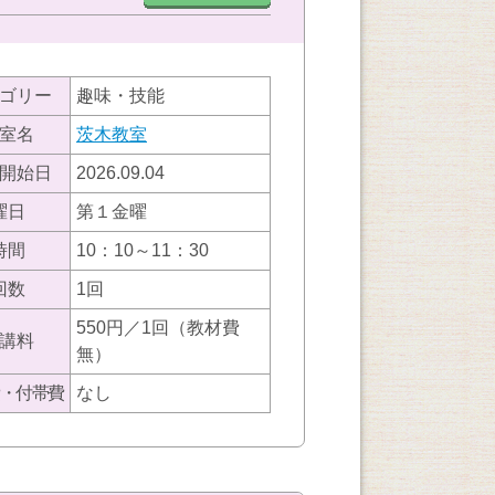
ゴリー
趣味・技能
室名
茨木教室
開始日
2026.09.04
曜日
第１金曜
時間
10：10～11：30
回数
1回
550円／1回（教材費
講料
無）
・付帯費
なし