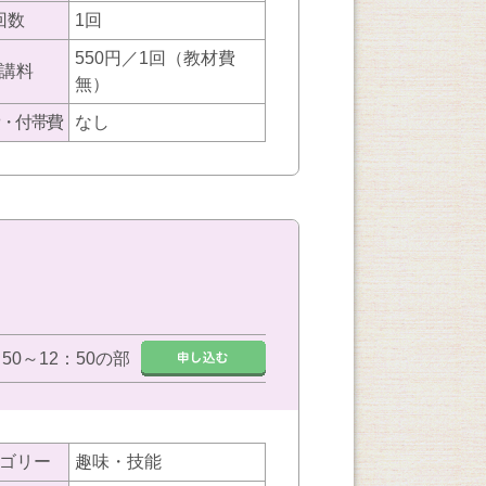
回数
1回
550円／1回（教材費
講料
無）
・付帯費
なし
：50～12：50の部
ゴリー
趣味・技能