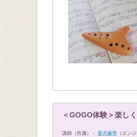
＜GOGO体験＞楽し
講師（所属）：
香月麻李
（エンジ